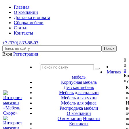
Главная
О компании
Доставка и оплата
Сборка мебели
Статьи
Контакты
+7 (930) 833-88-03
Вход
Регистрация
0
0
0
Мягкая
Ко
мебель
пу
Корпусная мебель
Детская мебель
К
Мебель для спальни
в
Мебель для кухни
п
Мебель для офиса
И
Распродажа мебели
н
О компании
о
О компании
Новости
в
Контакты
к
и