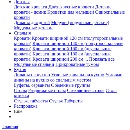
Детская
Детские кровати
Двухъярусные кровати
Детские
кровати - домик
Кроватки для малышей
Односпальные
кровати
Диваны для детей
Модули (модульные детские)
Модульные детские
Спальня
Кровати
Кровати шириной 120 см (полутороспальные
кровати)
Кровати шириной 140 см (полутороспальные
кровати)
Кровати шириной 160 см (двуспальные
кровати)
Кровати шириной 180 см (двуспальные
кровати)
Кровати шириной 200 см
... Показать все
Модульные спальни
Прикроватные тумбы
Кухня
Диваны на кухню
Угловые диваны на кухню
Угловые
диваны на кухню со спальным местом
Буфеты, серванты
Обеденные группы
Столы
Раздвижные столы
Стеклянные столы
Стол-
книжка
Стулья, табуреты
Стулья
Табуреты
Распродажа
Еще
Главная