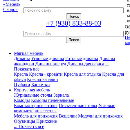
т
н
к
к
+7 (930) 833-88-03
Об
ру
Пе
ко
Мягкая мебель
Диваны
Угловые диваны
Готовые диваны
Диваны
аккордеон
Диваны вперед
Диваны для офиса
...
Показать все
Кресла
Кресла - кровати
Кресла для отдыха
Кресла для
офиса
Кресла-качалки
Пуфики
Банкетки
Корпусная мебель
Журнальные столы
Зеркала
Комоды
Комоды пеленальные
Компьютерные столы
Письменные столы
Угловые
компьютерные столы
Мебель для прихожих
Вешалки
Модули для прихожих
Обувницы
Прихожие
... Показать все