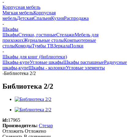
-
Корпусная мебель
Мягкая мебель
Корпусная
мебель
Детская
Спальня
Кухня
Распродажа
-
Шкафы
Шкафы
Стенки, гостиные
Стелажи
Мебель для
прихожих
Журнальные столы
Компьютерные
столы
Комоды
Тумбы ТВ
Зеркала
Полки
-
Шкафы для книг (библиотеки)
Шкафы-купе
Угловые шкафы
Шкафы распашные
Радиусные
шкафы-купе
Шкафы - колонки
Угловые элементы
-
Библиотека 2/2
Библиотека 2/2
id:
17965
Производитель:
Стезар
Отложить
Отложено
Сравнить
В сравнении