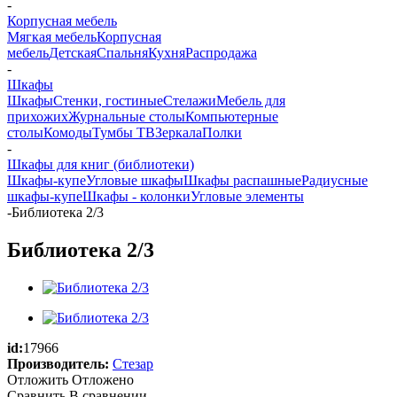
-
Корпусная мебель
Мягкая мебель
Корпусная
мебель
Детская
Спальня
Кухня
Распродажа
-
Шкафы
Шкафы
Стенки, гостиные
Стелажи
Мебель для
прихожих
Журнальные столы
Компьютерные
столы
Комоды
Тумбы ТВ
Зеркала
Полки
-
Шкафы для книг (библиотеки)
Шкафы-купе
Угловые шкафы
Шкафы распашные
Радиусные
шкафы-купе
Шкафы - колонки
Угловые элементы
-
Библиотека 2/3
Библиотека 2/3
id:
17966
Производитель:
Стезар
Отложить
Отложено
Сравнить
В сравнении