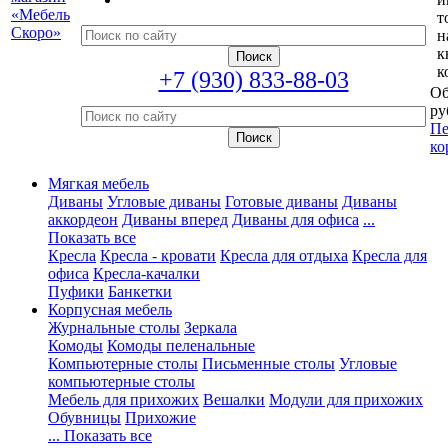
т
н
к
к
+7 (930) 833-88-03
Об
ру
Пе
ко
Мягкая мебель
Диваны
Угловые диваны
Готовые диваны
Диваны
аккордеон
Диваны вперед
Диваны для офиса
...
Показать все
Кресла
Кресла - кровати
Кресла для отдыха
Кресла для
офиса
Кресла-качалки
Пуфики
Банкетки
Корпусная мебель
Журнальные столы
Зеркала
Комоды
Комоды пеленальные
Компьютерные столы
Письменные столы
Угловые
компьютерные столы
Мебель для прихожих
Вешалки
Модули для прихожих
Обувницы
Прихожие
... Показать все