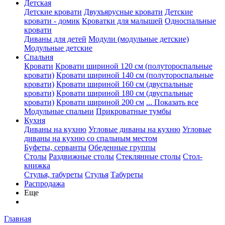
Детская
Детские кровати
Двухъярусные кровати
Детские
кровати - домик
Кроватки для малышей
Односпальные
кровати
Диваны для детей
Модули (модульные детские)
Модульные детские
Спальня
Кровати
Кровати шириной 120 см (полутороспальные
кровати)
Кровати шириной 140 см (полутороспальные
кровати)
Кровати шириной 160 см (двуспальные
кровати)
Кровати шириной 180 см (двуспальные
кровати)
Кровати шириной 200 см
... Показать все
Модульные спальни
Прикроватные тумбы
Кухня
Диваны на кухню
Угловые диваны на кухню
Угловые
диваны на кухню со спальным местом
Буфеты, серванты
Обеденные группы
Столы
Раздвижные столы
Стеклянные столы
Стол-
книжка
Стулья, табуреты
Стулья
Табуреты
Распродажа
Еще
Главная