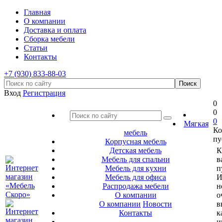
Главная
О компании
Доставка и оплата
Сборка мебели
Статьи
Контакты
+7 (930) 833-88-03
Вход
Регистрация
0
0
0
Мягкая
Ко
мебель
пу
Корпусная мебель
Детская мебель
К
Мебель для спальни
в
Мебель для кухни
п
Мебель для офиса
И
Распродажа мебели
н
О компании
о
О компании
Новости
в
Контакты
к
и