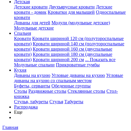
Детская
Детские кровати
Двухъярусные кровати
Детские
кровати - домик
Кроватки для малышей
Односпальные
кровати
Диваны для детей
Модули (модульные детские)
Модульные детские
Спальня
Кровати
Кровати шириной 120 см (полутороспальные
кровати)
Кровати шириной 140 см (полутороспальные
кровати)
Кровати шириной 160 см (двуспальные
кровати)
Кровати шириной 180 см (двуспальные
кровати)
Кровати шириной 200 см
... Показать все
Модульные спальни
Прикроватные тумбы
Кухня
Диваны на кухню
Угловые диваны на кухню
Угловые
диваны на кухню со спальным местом
Буфеты, серванты
Обеденные группы
Столы
Раздвижные столы
Стеклянные столы
Стол-
книжка
Стулья, табуреты
Стулья
Табуреты
Распродажа
Еще
Главная