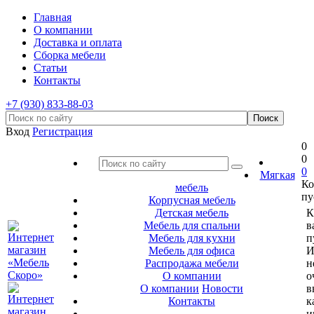
Главная
О компании
Доставка и оплата
Сборка мебели
Статьи
Контакты
+7 (930) 833-88-03
Вход
Регистрация
0
0
0
Мягкая
Ко
мебель
пу
Корпусная мебель
Детская мебель
К
Мебель для спальни
в
Мебель для кухни
п
Мебель для офиса
И
Распродажа мебели
н
О компании
о
О компании
Новости
в
Контакты
к
и