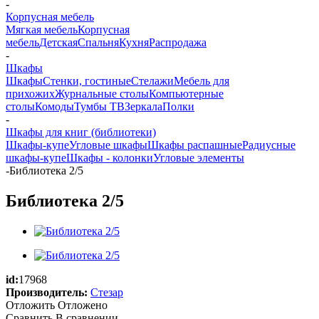
-
Корпусная мебель
Мягкая мебель
Корпусная
мебель
Детская
Спальня
Кухня
Распродажа
-
Шкафы
Шкафы
Стенки, гостиные
Стелажи
Мебель для
прихожих
Журнальные столы
Компьютерные
столы
Комоды
Тумбы ТВ
Зеркала
Полки
-
Шкафы для книг (библиотеки)
Шкафы-купе
Угловые шкафы
Шкафы распашные
Радиусные
шкафы-купе
Шкафы - колонки
Угловые элементы
-
Библиотека 2/5
Библиотека 2/5
id:
17968
Производитель:
Стезар
Отложить
Отложено
Сравнить
В сравнении