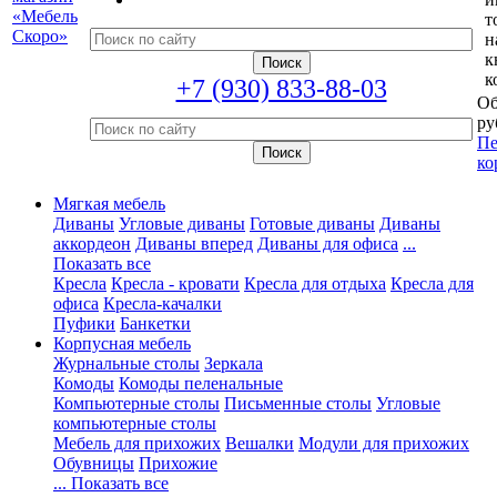
т
н
к
к
+7 (930) 833-88-03
Об
ру
Пе
ко
Мягкая мебель
Диваны
Угловые диваны
Готовые диваны
Диваны
аккордеон
Диваны вперед
Диваны для офиса
...
Показать все
Кресла
Кресла - кровати
Кресла для отдыха
Кресла для
офиса
Кресла-качалки
Пуфики
Банкетки
Корпусная мебель
Журнальные столы
Зеркала
Комоды
Комоды пеленальные
Компьютерные столы
Письменные столы
Угловые
компьютерные столы
Мебель для прихожих
Вешалки
Модули для прихожих
Обувницы
Прихожие
... Показать все