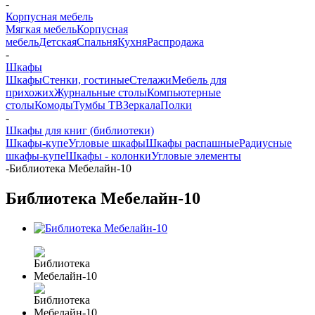
-
Корпусная мебель
Мягкая мебель
Корпусная
мебель
Детская
Спальня
Кухня
Распродажа
-
Шкафы
Шкафы
Стенки, гостиные
Стелажи
Мебель для
прихожих
Журнальные столы
Компьютерные
столы
Комоды
Тумбы ТВ
Зеркала
Полки
-
Шкафы для книг (библиотеки)
Шкафы-купе
Угловые шкафы
Шкафы распашные
Радиусные
шкафы-купе
Шкафы - колонки
Угловые элементы
-
Библиотека Мебелайн-10
Библиотека Мебелайн-10