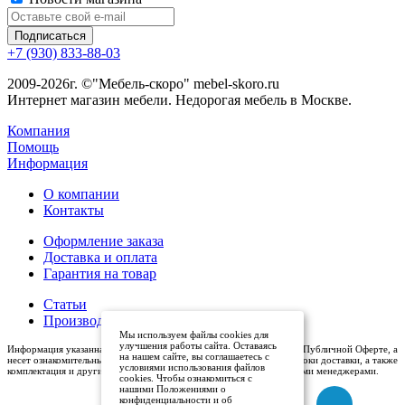
+7 (930) 833-88-03
2009-2026г. ©"Мебель-скоро" mebel-skoro.ru
Интернет магазин мебели. Недорогая мебель в Москве.
Компания
Помощь
Информация
О компании
Контакты
Оформление заказа
Доставка и оплата
Гарантия на товар
Статьи
Производители
Мы используем файлы cookies для
улучшения работы сайта. Оставаясь
Информация указанная на сайте (описания и цены), не относится к Публичной Оферте, а
на нашем сайте, вы соглашаетесь с
несет ознакомительный характер. Окончательная цена, условия и сроки доставки, а также
условиями использования файлов
комплектация и другие характеристики товаров - уточняются нашими менеджерами.
cookies. Чтобы ознакомиться с
нашими Положениями о
конфиденциальности и об