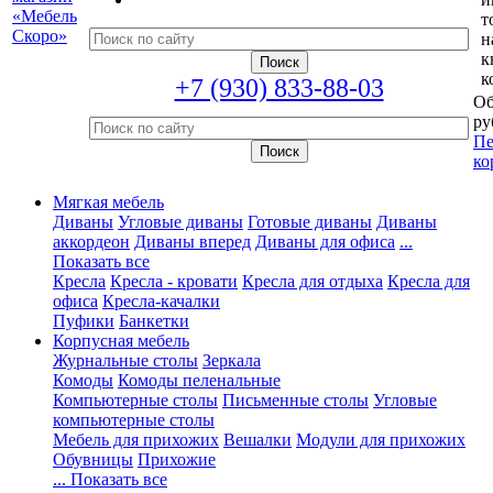
т
н
к
к
+7 (930) 833-88-03
Об
ру
Пе
ко
Мягкая мебель
Диваны
Угловые диваны
Готовые диваны
Диваны
аккордеон
Диваны вперед
Диваны для офиса
...
Показать все
Кресла
Кресла - кровати
Кресла для отдыха
Кресла для
офиса
Кресла-качалки
Пуфики
Банкетки
Корпусная мебель
Журнальные столы
Зеркала
Комоды
Комоды пеленальные
Компьютерные столы
Письменные столы
Угловые
компьютерные столы
Мебель для прихожих
Вешалки
Модули для прихожих
Обувницы
Прихожие
... Показать все