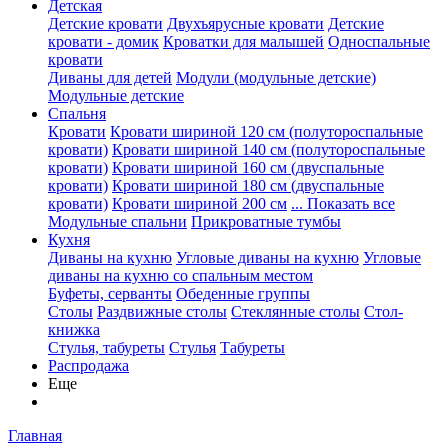
Детская
Детские кровати
Двухъярусные кровати
Детские
кровати - домик
Кроватки для малышей
Односпальные
кровати
Диваны для детей
Модули (модульные детские)
Модульные детские
Спальня
Кровати
Кровати шириной 120 см (полутороспальные
кровати)
Кровати шириной 140 см (полутороспальные
кровати)
Кровати шириной 160 см (двуспальные
кровати)
Кровати шириной 180 см (двуспальные
кровати)
Кровати шириной 200 см
... Показать все
Модульные спальни
Прикроватные тумбы
Кухня
Диваны на кухню
Угловые диваны на кухню
Угловые
диваны на кухню со спальным местом
Буфеты, серванты
Обеденные группы
Столы
Раздвижные столы
Стеклянные столы
Стол-
книжка
Стулья, табуреты
Стулья
Табуреты
Распродажа
Еще
Главная