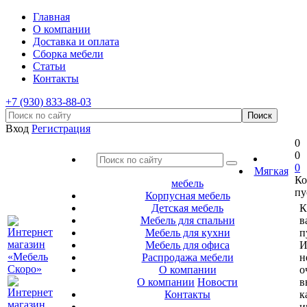
Главная
О компании
Доставка и оплата
Сборка мебели
Статьи
Контакты
+7 (930) 833-88-03
Вход
Регистрация
0
0
0
Мягкая
Ко
мебель
пу
Корпусная мебель
Детская мебель
К
Мебель для спальни
в
Мебель для кухни
п
Мебель для офиса
И
Распродажа мебели
н
О компании
о
О компании
Новости
в
Контакты
к
и