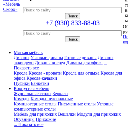
т
н
к
к
+7 (930) 833-88-03
Об
ру
Пе
ко
Мягкая мебель
Диваны
Угловые диваны
Готовые диваны
Диваны
аккордеон
Диваны вперед
Диваны для офиса
...
Показать все
Кресла
Кресла - кровати
Кресла для отдыха
Кресла для
офиса
Кресла-качалки
Пуфики
Банкетки
Корпусная мебель
Журнальные столы
Зеркала
Комоды
Комоды пеленальные
Компьютерные столы
Письменные столы
Угловые
компьютерные столы
Мебель для прихожих
Вешалки
Модули для прихожих
Обувницы
Прихожие
... Показать все