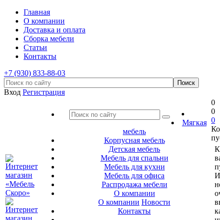
Главная
О компании
Доставка и оплата
Сборка мебели
Статьи
Контакты
+7 (930) 833-88-03
Вход
Регистрация
0
0
0
Мягкая
Ко
мебель
пу
Корпусная мебель
Детская мебель
К
Мебель для спальни
в
Мебель для кухни
п
Мебель для офиса
И
Распродажа мебели
н
О компании
о
О компании
Новости
в
Контакты
к
и