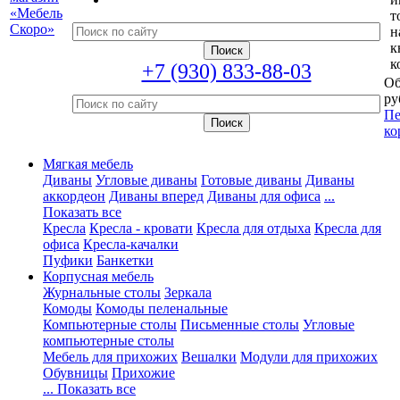
т
н
к
к
+7 (930) 833-88-03
Об
ру
Пе
ко
Мягкая мебель
Диваны
Угловые диваны
Готовые диваны
Диваны
аккордеон
Диваны вперед
Диваны для офиса
...
Показать все
Кресла
Кресла - кровати
Кресла для отдыха
Кресла для
офиса
Кресла-качалки
Пуфики
Банкетки
Корпусная мебель
Журнальные столы
Зеркала
Комоды
Комоды пеленальные
Компьютерные столы
Письменные столы
Угловые
компьютерные столы
Мебель для прихожих
Вешалки
Модули для прихожих
Обувницы
Прихожие
... Показать все