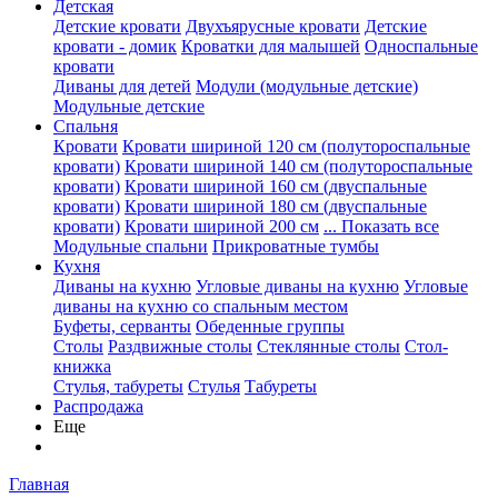
Детская
Детские кровати
Двухъярусные кровати
Детские
кровати - домик
Кроватки для малышей
Односпальные
кровати
Диваны для детей
Модули (модульные детские)
Модульные детские
Спальня
Кровати
Кровати шириной 120 см (полутороспальные
кровати)
Кровати шириной 140 см (полутороспальные
кровати)
Кровати шириной 160 см (двуспальные
кровати)
Кровати шириной 180 см (двуспальные
кровати)
Кровати шириной 200 см
... Показать все
Модульные спальни
Прикроватные тумбы
Кухня
Диваны на кухню
Угловые диваны на кухню
Угловые
диваны на кухню со спальным местом
Буфеты, серванты
Обеденные группы
Столы
Раздвижные столы
Стеклянные столы
Стол-
книжка
Стулья, табуреты
Стулья
Табуреты
Распродажа
Еще
Главная