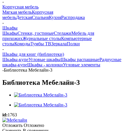
-
Корпусная мебель
Мягкая мебель
Корпусная
мебель
Детская
Спальня
Кухня
Распродажа
-
Шкафы
Шкафы
Стенки, гостиные
Стелажи
Мебель для
прихожих
Журнальные столы
Компьютерные
столы
Комоды
Тумбы ТВ
Зеркала
Полки
-
Шкафы для книг (библиотеки)
Шкафы-купе
Угловые шкафы
Шкафы распашные
Радиусные
шкафы-купе
Шкафы - колонки
Угловые элементы
-
Библиотека Мебелайн-3
Библиотека Мебелайн-3
id:
1763
Отложить
Отложено
Сравнить
В сравнении