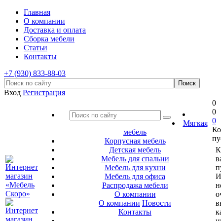
Главная
О компании
Доставка и оплата
Сборка мебели
Статьи
Контакты
+7 (930) 833-88-03
Вход
Регистрация
0
0
0
Мягкая
Ко
мебель
пу
Корпусная мебель
Детская мебель
К
Мебель для спальни
в
Мебель для кухни
п
Мебель для офиса
И
Распродажа мебели
н
О компании
о
О компании
Новости
в
Контакты
к
и