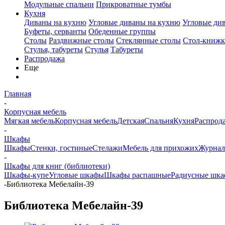
Модульные спальни
Прикроватные тумбы
Кухня
Диваны на кухню
Угловые диваны на кухню
Угловые ди
Буфеты, серванты
Обеденные группы
Столы
Раздвижные столы
Стеклянные столы
Стол-книжк
Стулья, табуреты
Стулья
Табуреты
Распродажа
Еще
Главная
-
Корпусная мебель
Мягкая мебель
Корпусная мебель
Детская
Спальня
Кухня
Распрод
-
Шкафы
Шкафы
Стенки, гостиные
Стелажи
Мебель для прихожих
Журнал
-
Шкафы для книг (библиотеки)
Шкафы-купе
Угловые шкафы
Шкафы распашные
Радиусные шка
-
Библиотека Мебелайн-39
Библиотека Мебелайн-39