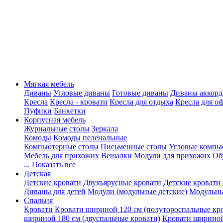
Мягкая мебель
Диваны
Угловые диваны
Готовые диваны
Диваны аккорд
Кресла
Кресла - кровати
Кресла для отдыха
Кресла для о
Пуфики
Банкетки
Корпусная мебель
Журнальные столы
Зеркала
Комоды
Комоды пеленальные
Компьютерные столы
Письменные столы
Угловые компь
Мебель для прихожих
Вешалки
Модули для прихожих
Об
... Показать все
Детская
Детские кровати
Двухъярусные кровати
Детские кровати 
Диваны для детей
Модули (модульные детские)
Модульны
Спальня
Кровати
Кровати шириной 120 см (полутороспальные кр
шириной 180 см (двуспальные кровати)
Кровати шириной