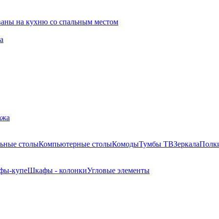
ваны на кухню со спальным местом
а
ажа
ьные столы
Компьютерные столы
Комоды
Тумбы ТВ
Зеркала
Полк
фы-купе
Шкафы - колонки
Угловые элементы