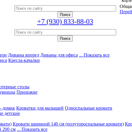
корз
Общая
Перей
+7 (930) 833-88-03
еон
Диваны вперед
Диваны для офиса
... Показать все
фиса
Кресла-качалки
ютерные столы
увницы
Прихожие
- домик
Кроватки для малышей
Односпальные кровати
е детские
овати)
Кровати шириной 140 см (полутороспальные кровати)
Кро
 200 см
... Показать все