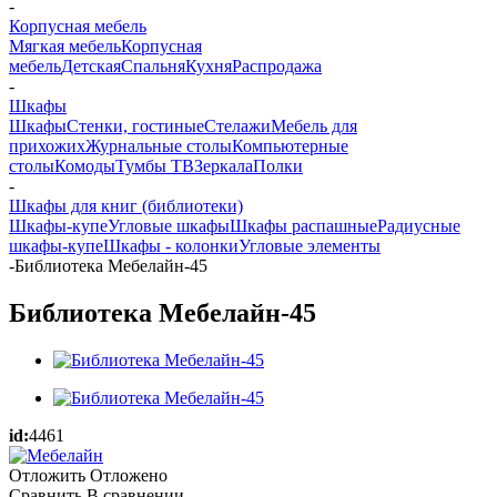
-
Корпусная мебель
Мягкая мебель
Корпусная
мебель
Детская
Спальня
Кухня
Распродажа
-
Шкафы
Шкафы
Стенки, гостиные
Стелажи
Мебель для
прихожих
Журнальные столы
Компьютерные
столы
Комоды
Тумбы ТВ
Зеркала
Полки
-
Шкафы для книг (библиотеки)
Шкафы-купе
Угловые шкафы
Шкафы распашные
Радиусные
шкафы-купе
Шкафы - колонки
Угловые элементы
-
Библиотека Мебелайн-45
Библиотека Мебелайн-45
id:
4461
Отложить
Отложено
Сравнить
В сравнении