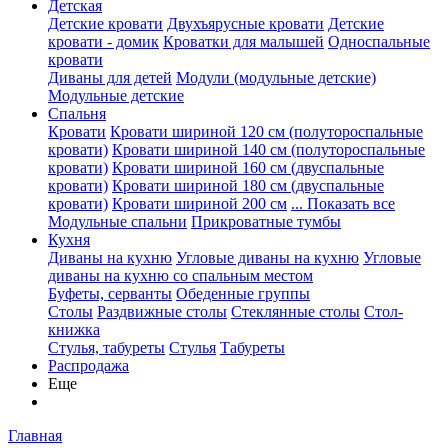
Детская
Детские кровати
Двухъярусные кровати
Детские
кровати - домик
Кроватки для малышей
Односпальные
кровати
Диваны для детей
Модули (модульные детские)
Модульные детские
Спальня
Кровати
Кровати шириной 120 см (полутороспальные
кровати)
Кровати шириной 140 см (полутороспальные
кровати)
Кровати шириной 160 см (двуспальные
кровати)
Кровати шириной 180 см (двуспальные
кровати)
Кровати шириной 200 см
... Показать все
Модульные спальни
Прикроватные тумбы
Кухня
Диваны на кухню
Угловые диваны на кухню
Угловые
диваны на кухню со спальным местом
Буфеты, серванты
Обеденные группы
Столы
Раздвижные столы
Стеклянные столы
Стол-
книжка
Стулья, табуреты
Стулья
Табуреты
Распродажа
Еще
Главная