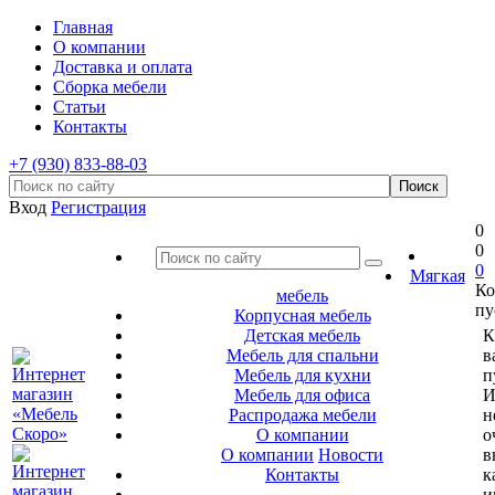
Главная
О компании
Доставка и оплата
Сборка мебели
Статьи
Контакты
+7 (930) 833-88-03
Вход
Регистрация
0
0
0
Мягкая
Ко
мебель
пу
Корпусная мебель
Детская мебель
К
Мебель для спальни
в
Мебель для кухни
п
Мебель для офиса
И
Распродажа мебели
н
О компании
о
О компании
Новости
в
Контакты
к
и