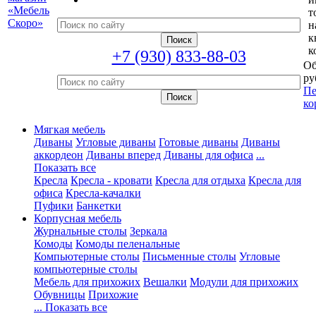
т
н
к
к
+7 (930) 833-88-03
Об
ру
Пе
ко
Мягкая мебель
Диваны
Угловые диваны
Готовые диваны
Диваны
аккордеон
Диваны вперед
Диваны для офиса
...
Показать все
Кресла
Кресла - кровати
Кресла для отдыха
Кресла для
офиса
Кресла-качалки
Пуфики
Банкетки
Корпусная мебель
Журнальные столы
Зеркала
Комоды
Комоды пеленальные
Компьютерные столы
Письменные столы
Угловые
компьютерные столы
Мебель для прихожих
Вешалки
Модули для прихожих
Обувницы
Прихожие
... Показать все