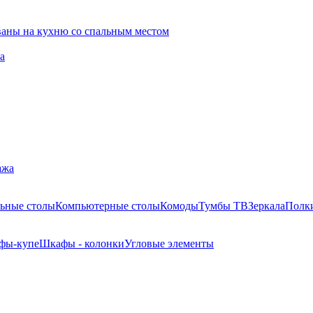
ваны на кухню со спальным местом
а
ажа
ьные столы
Компьютерные столы
Комоды
Тумбы ТВ
Зеркала
Полк
фы-купе
Шкафы - колонки
Угловые элементы