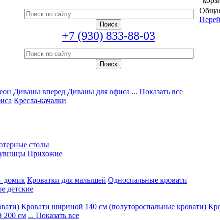
корз
Общая
Перей
+7 (930) 833-88-03
еон
Диваны вперед
Диваны для офиса
... Показать все
фиса
Кресла-качалки
ютерные столы
увницы
Прихожие
- домик
Кроватки для малышей
Односпальные кровати
е детские
овати)
Кровати шириной 140 см (полутороспальные кровати)
Кро
 200 см
... Показать все