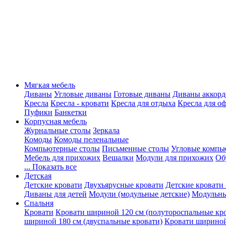
Мягкая мебель
Диваны
Угловые диваны
Готовые диваны
Диваны аккорд
Кресла
Кресла - кровати
Кресла для отдыха
Кресла для о
Пуфики
Банкетки
Корпусная мебель
Журнальные столы
Зеркала
Комоды
Комоды пеленальные
Компьютерные столы
Письменные столы
Угловые компь
Мебель для прихожих
Вешалки
Модули для прихожих
Об
... Показать все
Детская
Детские кровати
Двухъярусные кровати
Детские кровати 
Диваны для детей
Модули (модульные детские)
Модульны
Спальня
Кровати
Кровати шириной 120 см (полутороспальные кр
шириной 180 см (двуспальные кровати)
Кровати шириной