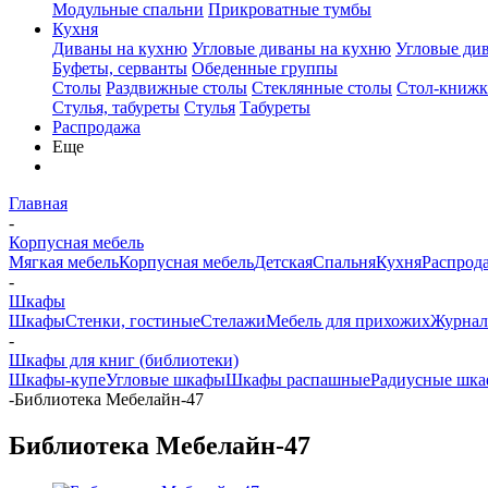
Модульные спальни
Прикроватные тумбы
Кухня
Диваны на кухню
Угловые диваны на кухню
Угловые ди
Буфеты, серванты
Обеденные группы
Столы
Раздвижные столы
Стеклянные столы
Стол-книжк
Стулья, табуреты
Стулья
Табуреты
Распродажа
Еще
Главная
-
Корпусная мебель
Мягкая мебель
Корпусная мебель
Детская
Спальня
Кухня
Распрод
-
Шкафы
Шкафы
Стенки, гостиные
Стелажи
Мебель для прихожих
Журнал
-
Шкафы для книг (библиотеки)
Шкафы-купе
Угловые шкафы
Шкафы распашные
Радиусные шка
-
Библиотека Мебелайн-47
Библиотека Мебелайн-47