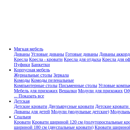
Мягкая мебель
Диваны
Угловые диваны
Готовые диваны
Диваны аккорд
Кресла
Кресла - кровати
Кресла для отдыха
Кресла для о
Пуфики
Банкетки
Корпусная мебель
Журнальные столы
Зеркала
Комоды
Комоды пеленальные
Компьютерные столы
Письменные столы
Угловые компь
Мебель для прихожих
Вешалки
Модули для прихожих
Об
... Показать все
Детская
Детские кровати
Двухъярусные кровати
Детские кровати 
Диваны для детей
Модули (модульные детские)
Модульны
Спальня
Кровати
Кровати шириной 120 см (полутороспальные кр
шириной 180 см (двуспальные кровати)
Кровати шириной