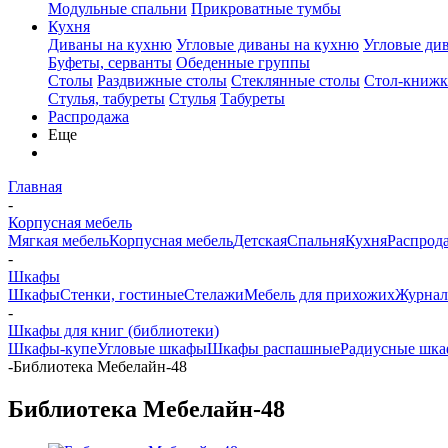
Модульные спальни
Прикроватные тумбы
Кухня
Диваны на кухню
Угловые диваны на кухню
Угловые ди
Буфеты, серванты
Обеденные группы
Столы
Раздвижные столы
Стеклянные столы
Стол-книжк
Стулья, табуреты
Стулья
Табуреты
Распродажа
Еще
Главная
-
Корпусная мебель
Мягкая мебель
Корпусная мебель
Детская
Спальня
Кухня
Распрод
-
Шкафы
Шкафы
Стенки, гостиные
Стелажи
Мебель для прихожих
Журнал
-
Шкафы для книг (библиотеки)
Шкафы-купе
Угловые шкафы
Шкафы распашные
Радиусные шка
-
Библиотека Мебелайн-48
Библиотека Мебелайн-48