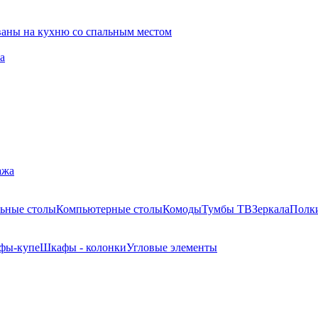
ваны на кухню со спальным местом
а
ажа
ьные столы
Компьютерные столы
Комоды
Тумбы ТВ
Зеркала
Полк
фы-купе
Шкафы - колонки
Угловые элементы