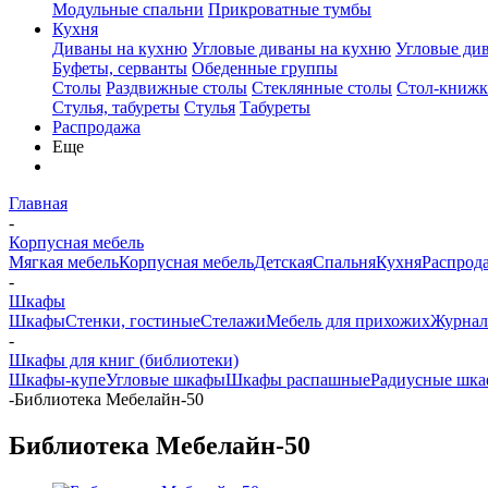
Модульные спальни
Прикроватные тумбы
Кухня
Диваны на кухню
Угловые диваны на кухню
Угловые ди
Буфеты, серванты
Обеденные группы
Столы
Раздвижные столы
Стеклянные столы
Стол-книжк
Стулья, табуреты
Стулья
Табуреты
Распродажа
Еще
Главная
-
Корпусная мебель
Мягкая мебель
Корпусная мебель
Детская
Спальня
Кухня
Распрод
-
Шкафы
Шкафы
Стенки, гостиные
Стелажи
Мебель для прихожих
Журнал
-
Шкафы для книг (библиотеки)
Шкафы-купе
Угловые шкафы
Шкафы распашные
Радиусные шка
-
Библиотека Мебелайн-50
Библиотека Мебелайн-50