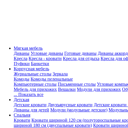
Мягкая мебель
Диваны
Угловые диваны
Готовые диваны
Диваны аккорд
Кресла
Кресла - кровати
Кресла для отдыха
Кресла для о
Пуфики
Банкетки
Корпусная мебель
Журнальные столы
Зеркала
Комоды
Комоды пеленальные
Компьютерные столы
Письменные столы
Угловые компь
Мебель для прихожих
Вешалки
Модули для прихожих
Об
... Показать все
Детская
Детские кровати
Двухъярусные кровати
Детские кровати 
Диваны для детей
Модули (модульные детские)
Модульны
Спальня
Кровати
Кровати шириной 120 см (полутороспальные кр
шириной 180 см (двуспальные кровати)
Кровати шириной