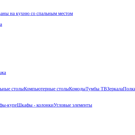
ваны на кухню со спальным местом
а
ажа
ьные столы
Компьютерные столы
Комоды
Тумбы ТВ
Зеркала
Полк
фы-купе
Шкафы - колонки
Угловые элементы