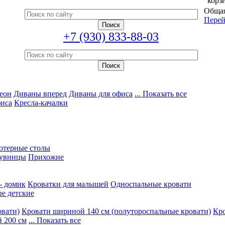
корз
Общая
Перей
+7 (930) 833-88-03
еон
Диваны вперед
Диваны для офиса
... Показать все
фиса
Кресла-качалки
ютерные столы
увницы
Прихожие
- домик
Кроватки для малышей
Односпальные кровати
е детские
овати)
Кровати шириной 140 см (полутороспальные кровати)
Кро
 200 см
... Показать все