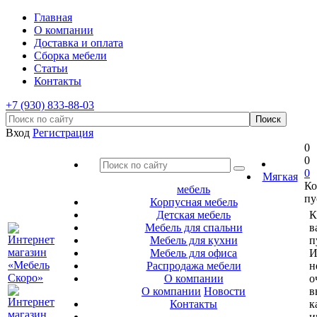
Главная
О компании
Доставка и оплата
Сборка мебели
Статьи
Контакты
+7 (930) 833-88-03
Вход
Регистрация
0
0
0
Мягкая
Ко
мебель
пу
Корпусная мебель
Детская мебель
К
Мебель для спальни
в
Мебель для кухни
п
Мебель для офиса
И
Распродажа мебели
н
О компании
о
О компании
Новости
в
Контакты
к
и