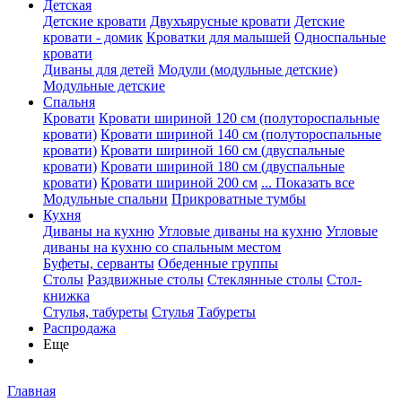
Детская
Детские кровати
Двухъярусные кровати
Детские
кровати - домик
Кроватки для малышей
Односпальные
кровати
Диваны для детей
Модули (модульные детские)
Модульные детские
Спальня
Кровати
Кровати шириной 120 см (полутороспальные
кровати)
Кровати шириной 140 см (полутороспальные
кровати)
Кровати шириной 160 см (двуспальные
кровати)
Кровати шириной 180 см (двуспальные
кровати)
Кровати шириной 200 см
... Показать все
Модульные спальни
Прикроватные тумбы
Кухня
Диваны на кухню
Угловые диваны на кухню
Угловые
диваны на кухню со спальным местом
Буфеты, серванты
Обеденные группы
Столы
Раздвижные столы
Стеклянные столы
Стол-
книжка
Стулья, табуреты
Стулья
Табуреты
Распродажа
Еще
Главная