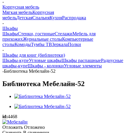
-
Корпусная мебель
Мягкая мебель
Корпусная
мебель
Детская
Спальня
Кухня
Распродажа
-
Шкафы
Шкафы
Стенки, гостиные
Стелажи
Мебель для
прихожих
Журнальные столы
Компьютерные
столы
Комоды
Тумбы ТВ
Зеркала
Полки
-
Шкафы для книг (библиотеки)
Шкафы-купе
Угловые шкафы
Шкафы распашные
Радиусные
шкафы-купе
Шкафы - колонки
Угловые элементы
-
Библиотека Мебелайн-52
Библиотека Мебелайн-52
id:
4468
Отложить
Отложено
Сравнить
В сравнении