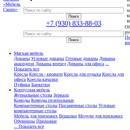
т
н
к
к
+7 (930) 833-88-03
Об
ру
Пе
ко
Мягкая мебель
Диваны
Угловые диваны
Готовые диваны
Диваны
аккордеон
Диваны вперед
Диваны для офиса
...
Показать все
Кресла
Кресла - кровати
Кресла для отдыха
Кресла для
офиса
Кресла-качалки
Пуфики
Банкетки
Корпусная мебель
Журнальные столы
Зеркала
Комоды
Комоды пеленальные
Компьютерные столы
Письменные столы
Угловые
компьютерные столы
Мебель для прихожих
Вешалки
Модули для прихожих
Обувницы
Прихожие
... Показать все