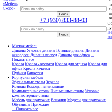
т
н
к
к
+7 (930) 833-88-03
Об
ру
Пе
ко
Мягкая мебель
Диваны
Угловые диваны
Готовые диваны
Диваны
аккордеон
Диваны вперед
Диваны для офиса
...
Показать все
Кресла
Кресла - кровати
Кресла для отдыха
Кресла для
офиса
Кресла-качалки
Пуфики
Банкетки
Корпусная мебель
Журнальные столы
Зеркала
Комоды
Комоды пеленальные
Компьютерные столы
Письменные столы
Угловые
компьютерные столы
Мебель для прихожих
Вешалки
Модули для прихожих
Обувницы
Прихожие
... Показать все