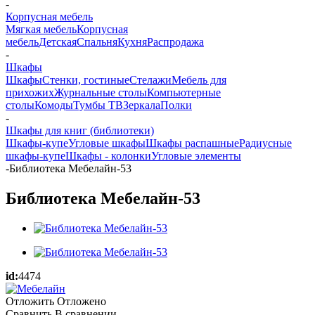
-
Корпусная мебель
Мягкая мебель
Корпусная
мебель
Детская
Спальня
Кухня
Распродажа
-
Шкафы
Шкафы
Стенки, гостиные
Стелажи
Мебель для
прихожих
Журнальные столы
Компьютерные
столы
Комоды
Тумбы ТВ
Зеркала
Полки
-
Шкафы для книг (библиотеки)
Шкафы-купе
Угловые шкафы
Шкафы распашные
Радиусные
шкафы-купе
Шкафы - колонки
Угловые элементы
-
Библиотека Мебелайн-53
Библиотека Мебелайн-53
id:
4474
Отложить
Отложено
Сравнить
В сравнении