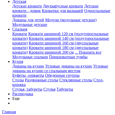
Детская
Детские кровати
Двухъярусные кровати
Детские
кровати - домик
Кроватки для малышей
Односпальные
кровати
Диваны для детей
Модули (модульные детские)
Модульные детские
Спальня
Кровати
Кровати шириной 120 см (полутороспальные
кровати)
Кровати шириной 140 см (полутороспальные
кровати)
Кровати шириной 160 см (двуспальные
кровати)
Кровати шириной 180 см (двуспальные
кровати)
Кровати шириной 200 см
... Показать все
Модульные спальни
Прикроватные тумбы
Кухня
Диваны на кухню
Угловые диваны на кухню
Угловые
диваны на кухню со спальным местом
Буфеты, серванты
Обеденные группы
Столы
Раздвижные столы
Стеклянные столы
Стол-
книжка
Стулья, табуреты
Стулья
Табуреты
Распродажа
Еще
Главная