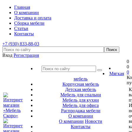
Главная
О компании
Доставка и оплата
Сборка мебели
Статьи
Контакты
+7 (930) 833-88-03
Вход
Регистрация
0
0
0
Мягкая
Ко
мебель
пу
Корпусная мебель
Детская мебель
К
Мебель для спальни
в
Мебель для кухни
п
Мебель для офиса
И
Распродажа мебели
н
О компании
о
О компании
Новости
в
Контакты
к
и