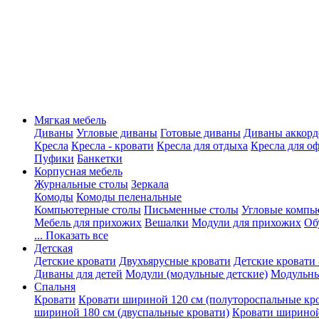
Мягкая мебель
Диваны
Угловые диваны
Готовые диваны
Диваны аккорд
Кресла
Кресла - кровати
Кресла для отдыха
Кресла для о
Пуфики
Банкетки
Корпусная мебель
Журнальные столы
Зеркала
Комоды
Комоды пеленальные
Компьютерные столы
Письменные столы
Угловые компь
Мебель для прихожих
Вешалки
Модули для прихожих
Об
... Показать все
Детская
Детские кровати
Двухъярусные кровати
Детские кровати 
Диваны для детей
Модули (модульные детские)
Модульны
Спальня
Кровати
Кровати шириной 120 см (полутороспальные кр
шириной 180 см (двуспальные кровати)
Кровати шириной