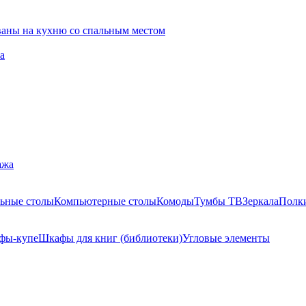
ваны на кухню со спальным местом
а
ажа
ьные столы
Компьютерные столы
Комоды
Тумбы ТВ
Зеркала
Полк
фы-купе
Шкафы для книг (библиотеки)
Угловые элементы