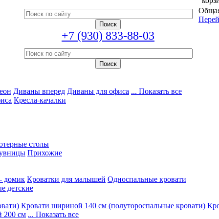
корз
Общая
Перей
+7 (930) 833-88-03
еон
Диваны вперед
Диваны для офиса
... Показать все
фиса
Кресла-качалки
ютерные столы
увницы
Прихожие
- домик
Кроватки для малышей
Односпальные кровати
е детские
овати)
Кровати шириной 140 см (полутороспальные кровати)
Кро
 200 см
... Показать все