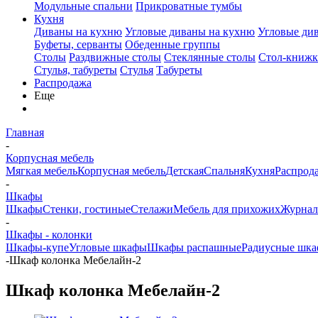
Модульные спальни
Прикроватные тумбы
Кухня
Диваны на кухню
Угловые диваны на кухню
Угловые ди
Буфеты, серванты
Обеденные группы
Столы
Раздвижные столы
Стеклянные столы
Стол-книжк
Стулья, табуреты
Стулья
Табуреты
Распродажа
Еще
Главная
-
Корпусная мебель
Мягкая мебель
Корпусная мебель
Детская
Спальня
Кухня
Распрод
-
Шкафы
Шкафы
Стенки, гостиные
Стелажи
Мебель для прихожих
Журнал
-
Шкафы - колонки
Шкафы-купе
Угловые шкафы
Шкафы распашные
Радиусные шка
-
Шкаф колонка Мебелайн-2
Шкаф колонка Мебелайн-2