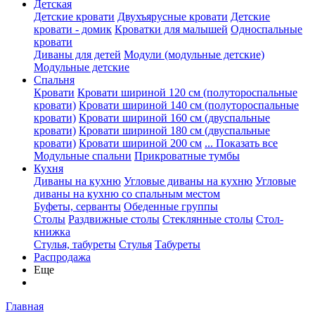
Детская
Детские кровати
Двухъярусные кровати
Детские
кровати - домик
Кроватки для малышей
Односпальные
кровати
Диваны для детей
Модули (модульные детские)
Модульные детские
Спальня
Кровати
Кровати шириной 120 см (полутороспальные
кровати)
Кровати шириной 140 см (полутороспальные
кровати)
Кровати шириной 160 см (двуспальные
кровати)
Кровати шириной 180 см (двуспальные
кровати)
Кровати шириной 200 см
... Показать все
Модульные спальни
Прикроватные тумбы
Кухня
Диваны на кухню
Угловые диваны на кухню
Угловые
диваны на кухню со спальным местом
Буфеты, серванты
Обеденные группы
Столы
Раздвижные столы
Стеклянные столы
Стол-
книжка
Стулья, табуреты
Стулья
Табуреты
Распродажа
Еще
Главная