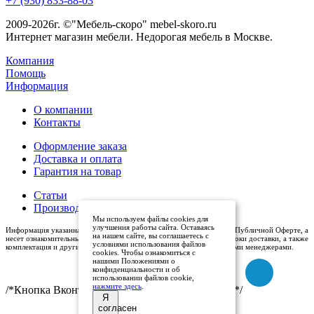
+7 (930) 833-88-03
2009-2026г. ©"Мебель-скоро" mebel-skoro.ru
Интернет магазин мебели. Недорогая мебель в Москве.
Компания
Помощь
Информация
О компании
Контакты
Оформление заказа
Доставка и оплата
Гарантия на товар
Статьи
Производители
Мы используем файлы cookies для
улучшения работы сайта. Оставаясь
Информация указанная на сайте (описания и цены), не относится к Публичной Оферте, а
на нашем сайте, вы соглашаетесь с
несет ознакомительный характер. Окончательная цена, условия и сроки доставки, а также
условиями использования файлов
комплектация и другие характеристики товаров - уточняются нашими менеджерами.
cookies. Чтобы ознакомиться с
нашими Положениями о
конфиденциальности и об
использовании файлов cookie,
нажмите здесь
.
/*Кнопка Вконтакте (международный логотип)*/
Я
согласен