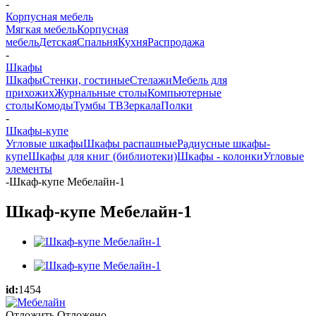
-
Корпусная мебель
Мягкая мебель
Корпусная
мебель
Детская
Спальня
Кухня
Распродажа
-
Шкафы
Шкафы
Стенки, гостиные
Стелажи
Мебель для
прихожих
Журнальные столы
Компьютерные
столы
Комоды
Тумбы ТВ
Зеркала
Полки
-
Шкафы-купе
Угловые шкафы
Шкафы распашные
Радиусные шкафы-
купе
Шкафы для книг (библиотеки)
Шкафы - колонки
Угловые
элементы
-
Шкаф-купе Мебелайн-1
Шкаф-купе Мебелайн-1
id:
1454
Отложить
Отложено