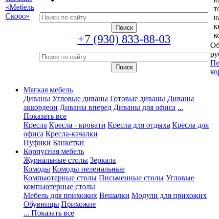
т
н
к
к
+7 (930) 833-88-03
Об
ру
Пе
ко
Мягкая мебель
Диваны
Угловые диваны
Готовые диваны
Диваны
аккордеон
Диваны вперед
Диваны для офиса
...
Показать все
Кресла
Кресла - кровати
Кресла для отдыха
Кресла для
офиса
Кресла-качалки
Пуфики
Банкетки
Корпусная мебель
Журнальные столы
Зеркала
Комоды
Комоды пеленальные
Компьютерные столы
Письменные столы
Угловые
компьютерные столы
Мебель для прихожих
Вешалки
Модули для прихожих
Обувницы
Прихожие
... Показать все