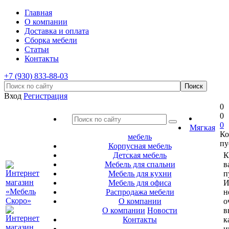
Главная
О компании
Доставка и оплата
Сборка мебели
Статьи
Контакты
+7 (930) 833-88-03
Вход
Регистрация
0
0
0
Мягкая
Ко
мебель
пу
Корпусная мебель
Детская мебель
К
Мебель для спальни
в
Мебель для кухни
п
Мебель для офиса
И
Распродажа мебели
н
О компании
о
О компании
Новости
в
Контакты
к
и