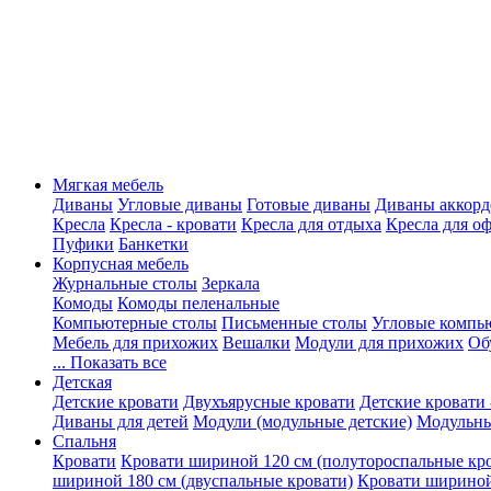
Мягкая мебель
Диваны
Угловые диваны
Готовые диваны
Диваны аккорд
Кресла
Кресла - кровати
Кресла для отдыха
Кресла для о
Пуфики
Банкетки
Корпусная мебель
Журнальные столы
Зеркала
Комоды
Комоды пеленальные
Компьютерные столы
Письменные столы
Угловые компь
Мебель для прихожих
Вешалки
Модули для прихожих
Об
... Показать все
Детская
Детские кровати
Двухъярусные кровати
Детские кровати 
Диваны для детей
Модули (модульные детские)
Модульны
Спальня
Кровати
Кровати шириной 120 см (полутороспальные кр
шириной 180 см (двуспальные кровати)
Кровати шириной