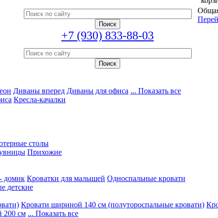
корз
Общая
Перей
+7 (930) 833-88-03
еон
Диваны вперед
Диваны для офиса
... Показать все
фиса
Кресла-качалки
ютерные столы
увницы
Прихожие
- домик
Кроватки для малышей
Односпальные кровати
е детские
овати)
Кровати шириной 140 см (полутороспальные кровати)
Кро
 200 см
... Показать все