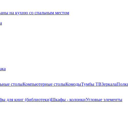
ваны на кухню со спальным местом
а
ажа
ьные столы
Компьютерные столы
Комоды
Тумбы ТВ
Зеркала
Полк
ы для книг (библиотеки)
Шкафы - колонки
Угловые элементы