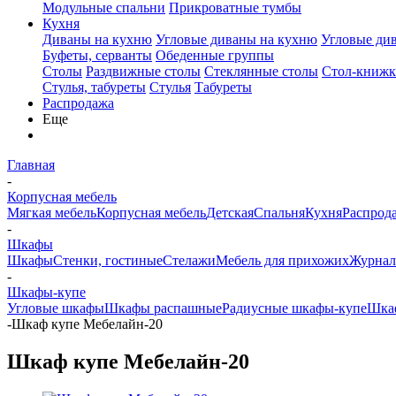
Модульные спальни
Прикроватные тумбы
Кухня
Диваны на кухню
Угловые диваны на кухню
Угловые ди
Буфеты, серванты
Обеденные группы
Столы
Раздвижные столы
Стеклянные столы
Стол-книжк
Стулья, табуреты
Стулья
Табуреты
Распродажа
Еще
Главная
-
Корпусная мебель
Мягкая мебель
Корпусная мебель
Детская
Спальня
Кухня
Распрод
-
Шкафы
Шкафы
Стенки, гостиные
Стелажи
Мебель для прихожих
Журнал
-
Шкафы-купе
Угловые шкафы
Шкафы распашные
Радиусные шкафы-купе
Шкаф
-
Шкаф купе Мебелайн-20
Шкаф купе Мебелайн-20