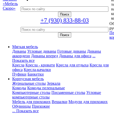
т
н
к
к
+7 (930) 833-88-03
Об
ру
Пе
ко
Мягкая мебель
Диваны
Угловые диваны
Готовые диваны
Диваны
аккордеон
Диваны вперед
Диваны для офиса
...
Показать все
Кресла
Кресла - кровати
Кресла для отдыха
Кресла для
офиса
Кресла-качалки
Пуфики
Банкетки
Корпусная мебель
Журнальные столы
Зеркала
Комоды
Комоды пеленальные
Компьютерные столы
Письменные столы
Угловые
компьютерные столы
Мебель для прихожих
Вешалки
Модули для прихожих
Обувницы
Прихожие
... Показать все