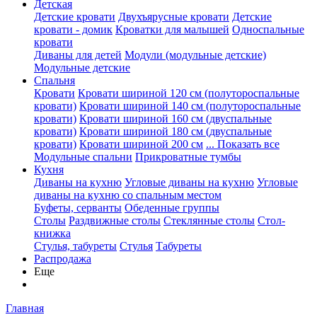
Детская
Детские кровати
Двухъярусные кровати
Детские
кровати - домик
Кроватки для малышей
Односпальные
кровати
Диваны для детей
Модули (модульные детские)
Модульные детские
Спальня
Кровати
Кровати шириной 120 см (полутороспальные
кровати)
Кровати шириной 140 см (полутороспальные
кровати)
Кровати шириной 160 см (двуспальные
кровати)
Кровати шириной 180 см (двуспальные
кровати)
Кровати шириной 200 см
... Показать все
Модульные спальни
Прикроватные тумбы
Кухня
Диваны на кухню
Угловые диваны на кухню
Угловые
диваны на кухню со спальным местом
Буфеты, серванты
Обеденные группы
Столы
Раздвижные столы
Стеклянные столы
Стол-
книжка
Стулья, табуреты
Стулья
Табуреты
Распродажа
Еще
Главная