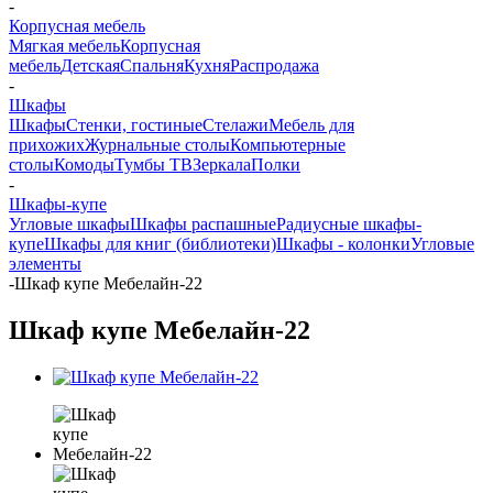
-
Корпусная мебель
Мягкая мебель
Корпусная
мебель
Детская
Спальня
Кухня
Распродажа
-
Шкафы
Шкафы
Стенки, гостиные
Стелажи
Мебель для
прихожих
Журнальные столы
Компьютерные
столы
Комоды
Тумбы ТВ
Зеркала
Полки
-
Шкафы-купе
Угловые шкафы
Шкафы распашные
Радиусные шкафы-
купе
Шкафы для книг (библиотеки)
Шкафы - колонки
Угловые
элементы
-
Шкаф купе Мебелайн-22
Шкаф купе Мебелайн-22