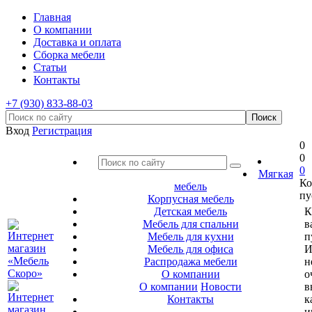
Главная
О компании
Доставка и оплата
Сборка мебели
Статьи
Контакты
+7 (930) 833-88-03
Вход
Регистрация
0
0
0
Мягкая
Ко
мебель
пу
Корпусная мебель
Детская мебель
К
Мебель для спальни
в
Мебель для кухни
п
Мебель для офиса
И
Распродажа мебели
н
О компании
о
О компании
Новости
в
Контакты
к
и