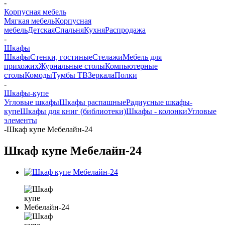
-
Корпусная мебель
Мягкая мебель
Корпусная
мебель
Детская
Спальня
Кухня
Распродажа
-
Шкафы
Шкафы
Стенки, гостиные
Стелажи
Мебель для
прихожих
Журнальные столы
Компьютерные
столы
Комоды
Тумбы ТВ
Зеркала
Полки
-
Шкафы-купе
Угловые шкафы
Шкафы распашные
Радиусные шкафы-
купе
Шкафы для книг (библиотеки)
Шкафы - колонки
Угловые
элементы
-
Шкаф купе Мебелайн-24
Шкаф купе Мебелайн-24