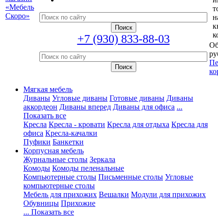
т
н
к
к
+7 (930) 833-88-03
Об
ру
Пе
ко
Мягкая мебель
Диваны
Угловые диваны
Готовые диваны
Диваны
аккордеон
Диваны вперед
Диваны для офиса
...
Показать все
Кресла
Кресла - кровати
Кресла для отдыха
Кресла для
офиса
Кресла-качалки
Пуфики
Банкетки
Корпусная мебель
Журнальные столы
Зеркала
Комоды
Комоды пеленальные
Компьютерные столы
Письменные столы
Угловые
компьютерные столы
Мебель для прихожих
Вешалки
Модули для прихожих
Обувницы
Прихожие
... Показать все