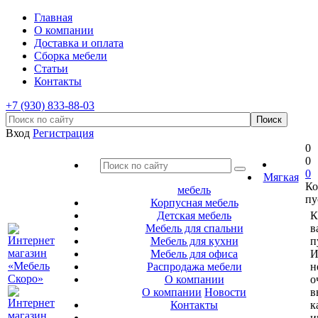
Главная
О компании
Доставка и оплата
Сборка мебели
Статьи
Контакты
+7 (930) 833-88-03
Вход
Регистрация
0
0
0
Мягкая
Ко
мебель
пу
Корпусная мебель
Детская мебель
К
Мебель для спальни
в
Мебель для кухни
п
Мебель для офиса
И
Распродажа мебели
н
О компании
о
О компании
Новости
в
Контакты
к
и