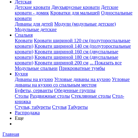
Детская
Детские кровати
Двухъярусные кровати
Детские
кровати - домик
Кроватки для малышей
Односпальные
кровати
Диваны для детей
Модули (модульные детские)
Модульные детские
Спальня
Кровати
Кровати шириной 120 см (полутороспальные
кровати)
Кровати шириной 140 см (полутороспальные
кровати)
Кровати шириной 160 см (двуспальные
кровати)
Кровати шириной 180 см (двуспальные
кровати)
Кровати шириной 200 см
... Показать все
Модульные спальни
Прикроватные тумбы
Кухня
Диваны на кухню
Угловые диваны на кухню
Угловые
диваны на кухню со спальным местом
Буфеты, серванты
Обеденные группы
Столы
Раздвижные столы
Стеклянные столы
Стол-
книжка
Стулья, табуреты
Стулья
Табуреты
Распродажа
Еще
Главная