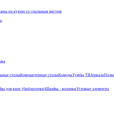
ваны на кухню со спальным местом
а
ажа
ьные столы
Компьютерные столы
Комоды
Тумбы ТВ
Зеркала
Полк
ы для книг (библиотеки)
Шкафы - колонки
Угловые элементы