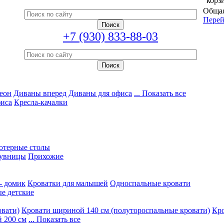
корз
Общая
Перей
+7 (930) 833-88-03
еон
Диваны вперед
Диваны для офиса
... Показать все
фиса
Кресла-качалки
ютерные столы
увницы
Прихожие
- домик
Кроватки для малышей
Односпальные кровати
е детские
овати)
Кровати шириной 140 см (полутороспальные кровати)
Кро
 200 см
... Показать все