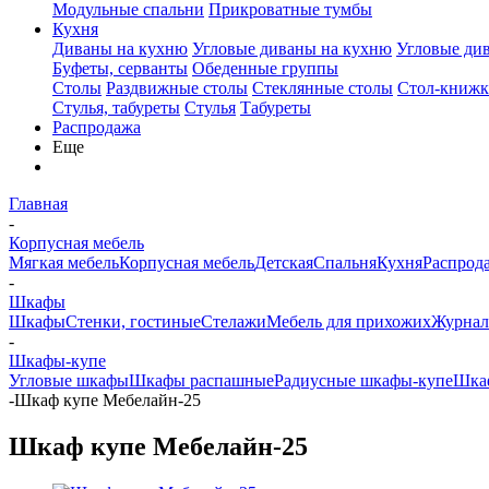
Модульные спальни
Прикроватные тумбы
Кухня
Диваны на кухню
Угловые диваны на кухню
Угловые ди
Буфеты, серванты
Обеденные группы
Столы
Раздвижные столы
Стеклянные столы
Стол-книжк
Стулья, табуреты
Стулья
Табуреты
Распродажа
Еще
Главная
-
Корпусная мебель
Мягкая мебель
Корпусная мебель
Детская
Спальня
Кухня
Распрод
-
Шкафы
Шкафы
Стенки, гостиные
Стелажи
Мебель для прихожих
Журнал
-
Шкафы-купе
Угловые шкафы
Шкафы распашные
Радиусные шкафы-купе
Шкаф
-
Шкаф купе Мебелайн-25
Шкаф купе Мебелайн-25