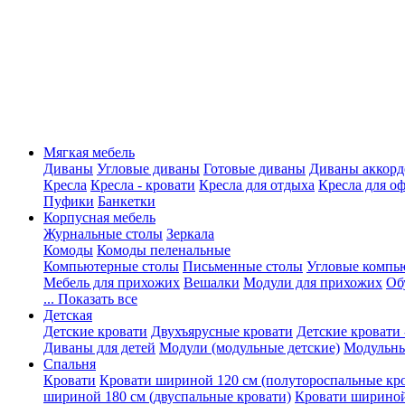
Мягкая мебель
Диваны
Угловые диваны
Готовые диваны
Диваны аккорд
Кресла
Кресла - кровати
Кресла для отдыха
Кресла для о
Пуфики
Банкетки
Корпусная мебель
Журнальные столы
Зеркала
Комоды
Комоды пеленальные
Компьютерные столы
Письменные столы
Угловые компь
Мебель для прихожих
Вешалки
Модули для прихожих
Об
... Показать все
Детская
Детские кровати
Двухъярусные кровати
Детские кровати 
Диваны для детей
Модули (модульные детские)
Модульны
Спальня
Кровати
Кровати шириной 120 см (полутороспальные кр
шириной 180 см (двуспальные кровати)
Кровати шириной