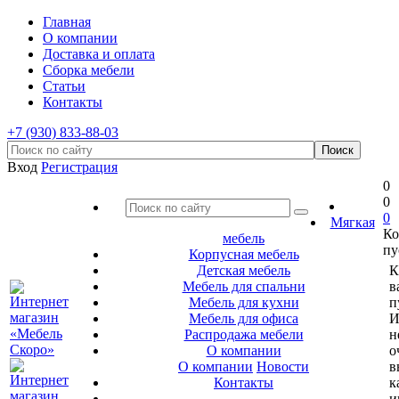
Главная
О компании
Доставка и оплата
Сборка мебели
Статьи
Контакты
+7 (930) 833-88-03
Вход
Регистрация
0
0
0
Мягкая
Ко
мебель
пу
Корпусная мебель
Детская мебель
К
Мебель для спальни
в
Мебель для кухни
п
Мебель для офиса
И
Распродажа мебели
н
О компании
о
О компании
Новости
в
Контакты
к
и