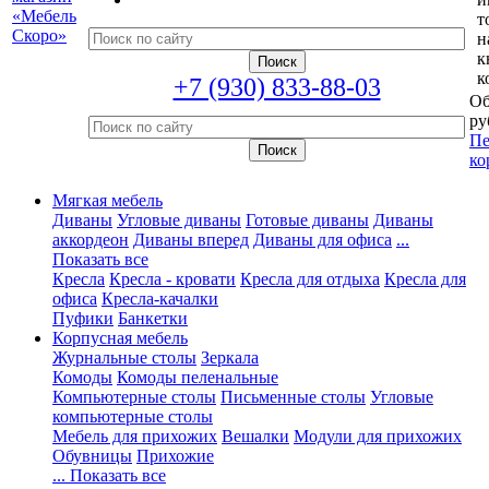
т
н
к
к
+7 (930) 833-88-03
Об
ру
Пе
ко
Мягкая мебель
Диваны
Угловые диваны
Готовые диваны
Диваны
аккордеон
Диваны вперед
Диваны для офиса
...
Показать все
Кресла
Кресла - кровати
Кресла для отдыха
Кресла для
офиса
Кресла-качалки
Пуфики
Банкетки
Корпусная мебель
Журнальные столы
Зеркала
Комоды
Комоды пеленальные
Компьютерные столы
Письменные столы
Угловые
компьютерные столы
Мебель для прихожих
Вешалки
Модули для прихожих
Обувницы
Прихожие
... Показать все