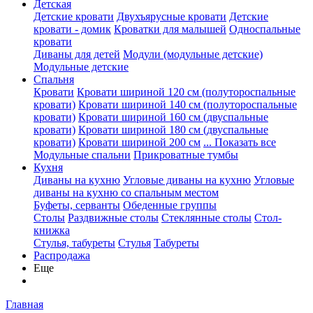
Детская
Детские кровати
Двухъярусные кровати
Детские
кровати - домик
Кроватки для малышей
Односпальные
кровати
Диваны для детей
Модули (модульные детские)
Модульные детские
Спальня
Кровати
Кровати шириной 120 см (полутороспальные
кровати)
Кровати шириной 140 см (полутороспальные
кровати)
Кровати шириной 160 см (двуспальные
кровати)
Кровати шириной 180 см (двуспальные
кровати)
Кровати шириной 200 см
... Показать все
Модульные спальни
Прикроватные тумбы
Кухня
Диваны на кухню
Угловые диваны на кухню
Угловые
диваны на кухню со спальным местом
Буфеты, серванты
Обеденные группы
Столы
Раздвижные столы
Стеклянные столы
Стол-
книжка
Стулья, табуреты
Стулья
Табуреты
Распродажа
Еще
Главная