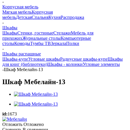
-
Корпусная мебель
Мягкая мебель
Корпусная
мебель
Детская
Спальня
Кухня
Распродажа
-
Шкафы
Шкафы
Стенки, гостиные
Стелажи
Мебель для
прихожих
Журнальные столы
Компьютерные
столы
Комоды
Тумбы ТВ
Зеркала
Полки
-
Шкафы распашные
Шкафы-купе
Угловые шкафы
Радиусные шкафы-купе
Шкафы
для книг (библиотеки)
Шкафы - колонки
Угловые элементы
-
Шкаф Мебелайн-13
Шкаф Мебелайн-13
id:
1673
Отложить
Отложено
Сравнить
В сравнении