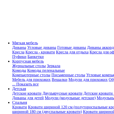
Мягкая мебель
Диваны
Угловые диваны
Готовые диваны
Диваны аккорд
Кресла
Кресла - кровати
Кресла для отдыха
Кресла для о
Пуфики
Банкетки
Корпусная мебель
Журнальные столы
Зеркала
Комоды
Комоды пеленальные
Компьютерные столы
Письменные столы
Угловые компь
Мебель для прихожих
Вешалки
Модули для прихожих
Об
... Показать все
Детская
Детские кровати
Двухъярусные кровати
Детские кровати 
Диваны для детей
Модули (модульные детские)
Модульны
Спальня
Кровати
Кровати шириной 120 см (полутороспальные кр
шириной 180 см (двуспальные кровати)
Кровати шириной