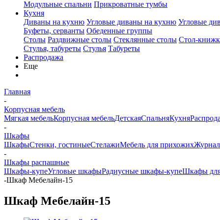
Модульные спальни
Прикроватные тумбы
Кухня
Диваны на кухню
Угловые диваны на кухню
Угловые ди
Буфеты, серванты
Обеденные группы
Столы
Раздвижные столы
Стеклянные столы
Стол-книжк
Стулья, табуреты
Стулья
Табуреты
Распродажа
Еще
Главная
-
Корпусная мебель
Мягкая мебель
Корпусная мебель
Детская
Спальня
Кухня
Распрод
-
Шкафы
Шкафы
Стенки, гостиные
Стелажи
Мебель для прихожих
Журнал
-
Шкафы распашные
Шкафы-купе
Угловые шкафы
Радиусные шкафы-купе
Шкафы для
-
Шкаф Мебелайн-15
Шкаф Мебелайн-15