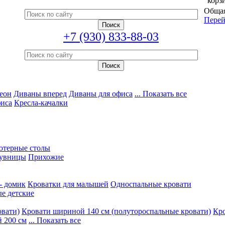
корз
Общая
Перей
+7 (930) 833-88-03
еон
Диваны вперед
Диваны для офиса
... Показать все
фиса
Кресла-качалки
ютерные столы
увницы
Прихожие
- домик
Кроватки для малышей
Односпальные кровати
е детские
овати)
Кровати шириной 140 см (полутороспальные кровати)
Кро
 200 см
... Показать все