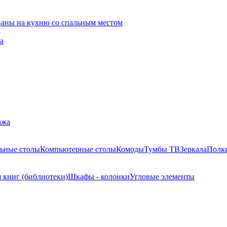
ваны на кухню со спальным местом
а
ажа
ьные столы
Компьютерные столы
Комоды
Тумбы ТВ
Зеркала
Полк
 книг (библиотеки)
Шкафы - колонки
Угловые элементы