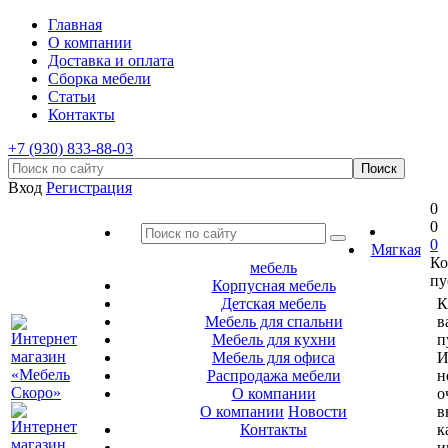
Главная
О компании
Доставка и оплата
Сборка мебели
Статьи
Контакты
+7 (930) 833-88-03
Вход
Регистрация
0
0
0
Мягкая
Ко
мебель
пу
Корпусная мебель
Детская мебель
К
Мебель для спальни
в
Мебель для кухни
п
Мебель для офиса
И
Распродажа мебели
н
О компании
о
О компании
Новости
в
Контакты
к
и