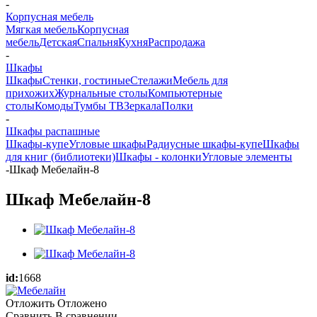
-
Корпусная мебель
Мягкая мебель
Корпусная
мебель
Детская
Спальня
Кухня
Распродажа
-
Шкафы
Шкафы
Стенки, гостиные
Стелажи
Мебель для
прихожих
Журнальные столы
Компьютерные
столы
Комоды
Тумбы ТВ
Зеркала
Полки
-
Шкафы распашные
Шкафы-купе
Угловые шкафы
Радиусные шкафы-купе
Шкафы
для книг (библиотеки)
Шкафы - колонки
Угловые элементы
-
Шкаф Мебелайн-8
Шкаф Мебелайн-8
id:
1668
Отложить
Отложено
Сравнить
В сравнении