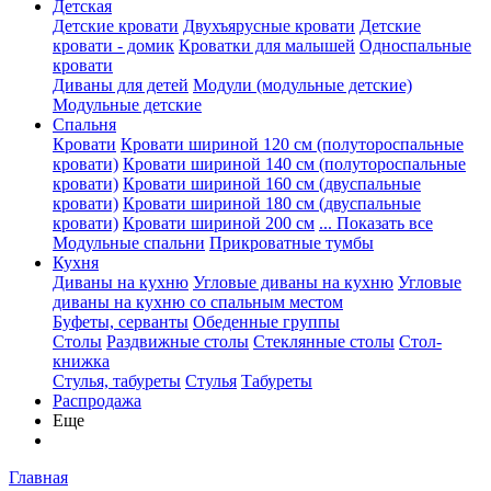
Детская
Детские кровати
Двухъярусные кровати
Детские
кровати - домик
Кроватки для малышей
Односпальные
кровати
Диваны для детей
Модули (модульные детские)
Модульные детские
Спальня
Кровати
Кровати шириной 120 см (полутороспальные
кровати)
Кровати шириной 140 см (полутороспальные
кровати)
Кровати шириной 160 см (двуспальные
кровати)
Кровати шириной 180 см (двуспальные
кровати)
Кровати шириной 200 см
... Показать все
Модульные спальни
Прикроватные тумбы
Кухня
Диваны на кухню
Угловые диваны на кухню
Угловые
диваны на кухню со спальным местом
Буфеты, серванты
Обеденные группы
Столы
Раздвижные столы
Стеклянные столы
Стол-
книжка
Стулья, табуреты
Стулья
Табуреты
Распродажа
Еще
Главная