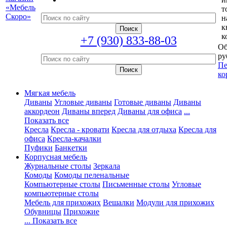
т
н
к
к
+7 (930) 833-88-03
Об
ру
Пе
ко
Мягкая мебель
Диваны
Угловые диваны
Готовые диваны
Диваны
аккордеон
Диваны вперед
Диваны для офиса
...
Показать все
Кресла
Кресла - кровати
Кресла для отдыха
Кресла для
офиса
Кресла-качалки
Пуфики
Банкетки
Корпусная мебель
Журнальные столы
Зеркала
Комоды
Комоды пеленальные
Компьютерные столы
Письменные столы
Угловые
компьютерные столы
Мебель для прихожих
Вешалки
Модули для прихожих
Обувницы
Прихожие
... Показать все