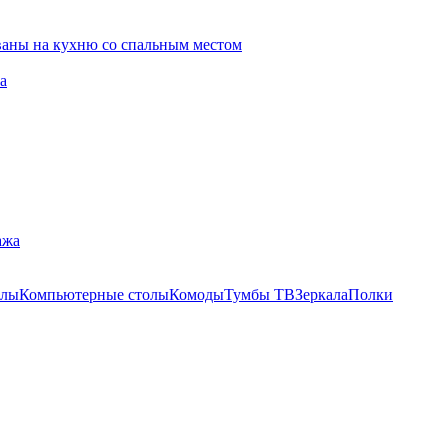
ваны на кухню со спальным местом
а
ажа
олы
Компьютерные столы
Комоды
Тумбы ТВ
Зеркала
Полки