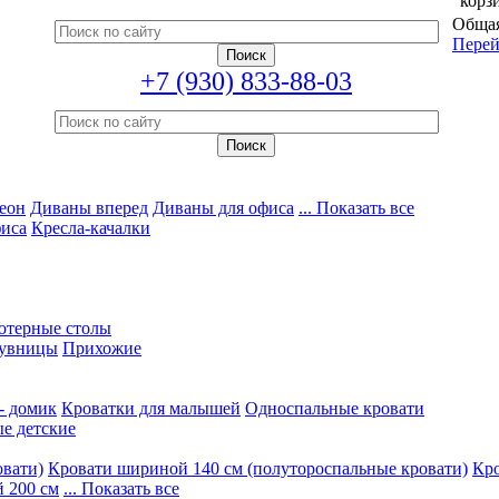
корз
Общая
Перей
+7 (930) 833-88-03
еон
Диваны вперед
Диваны для офиса
... Показать все
фиса
Кресла-качалки
ютерные столы
увницы
Прихожие
- домик
Кроватки для малышей
Односпальные кровати
е детские
овати)
Кровати шириной 140 см (полутороспальные кровати)
Кро
 200 см
... Показать все