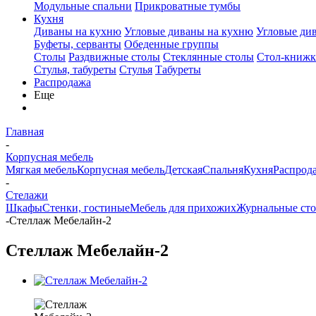
Модульные спальни
Прикроватные тумбы
Кухня
Диваны на кухню
Угловые диваны на кухню
Угловые ди
Буфеты, серванты
Обеденные группы
Столы
Раздвижные столы
Стеклянные столы
Стол-книжк
Стулья, табуреты
Стулья
Табуреты
Распродажа
Еще
Главная
-
Корпусная мебель
Мягкая мебель
Корпусная мебель
Детская
Спальня
Кухня
Распрод
-
Стелажи
Шкафы
Стенки, гостиные
Мебель для прихожих
Журнальные ст
-
Стеллаж Мебелайн-2
Стеллаж Мебелайн-2