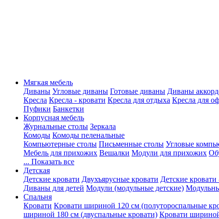
Мягкая мебель
Диваны
Угловые диваны
Готовые диваны
Диваны аккорд
Кресла
Кресла - кровати
Кресла для отдыха
Кресла для о
Пуфики
Банкетки
Корпусная мебель
Журнальные столы
Зеркала
Комоды
Комоды пеленальные
Компьютерные столы
Письменные столы
Угловые компь
Мебель для прихожих
Вешалки
Модули для прихожих
Об
... Показать все
Детская
Детские кровати
Двухъярусные кровати
Детские кровати 
Диваны для детей
Модули (модульные детские)
Модульны
Спальня
Кровати
Кровати шириной 120 см (полутороспальные кр
шириной 180 см (двуспальные кровати)
Кровати шириной