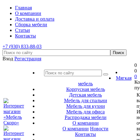
Главная
О компании
Доставка и оплата
Сборка мебели
Статьи
Контакты
+7 (930) 833-88-03
Вход
Регистрация
0
0
0
Мягкая
Ко
мебель
пу
Корпусная мебель
Детская мебель
К
Мебель для спальни
в
Мебель для кухни
п
Мебель для офиса
И
Распродажа мебели
н
О компании
о
О компании
Новости
в
Контакты
к
и