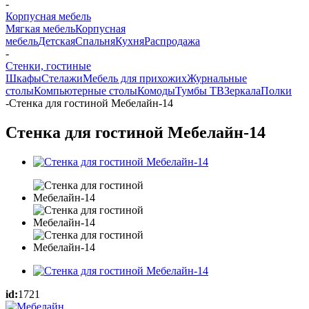
-
Корпусная мебель
Мягкая мебель
Корпусная
мебель
Детская
Спальня
Кухня
Распродажа
-
Стенки, гостиные
Шкафы
Стелажи
Мебель для прихожих
Журнальные
столы
Компьютерные столы
Комоды
Тумбы ТВ
Зеркала
Полки
-
Стенка для гостиной Мебелайн-14
Стенка для гостиной Мебелайн-14
id:
1721