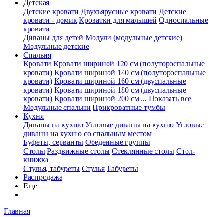
Детская
Детские кровати
Двухъярусные кровати
Детские
кровати - домик
Кроватки для малышей
Односпальные
кровати
Диваны для детей
Модули (модульные детские)
Модульные детские
Спальня
Кровати
Кровати шириной 120 см (полутороспальные
кровати)
Кровати шириной 140 см (полутороспальные
кровати)
Кровати шириной 160 см (двуспальные
кровати)
Кровати шириной 180 см (двуспальные
кровати)
Кровати шириной 200 см
... Показать все
Модульные спальни
Прикроватные тумбы
Кухня
Диваны на кухню
Угловые диваны на кухню
Угловые
диваны на кухню со спальным местом
Буфеты, серванты
Обеденные группы
Столы
Раздвижные столы
Стеклянные столы
Стол-
книжка
Стулья, табуреты
Стулья
Табуреты
Распродажа
Еще
Главная