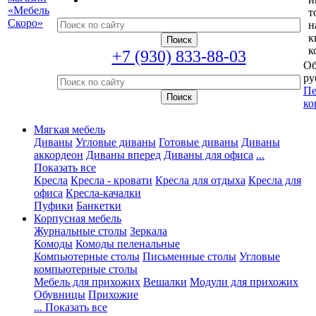
т
н
к
к
+7 (930) 833-88-03
Об
ру
Пе
ко
Мягкая мебель
Диваны
Угловые диваны
Готовые диваны
Диваны
аккордеон
Диваны вперед
Диваны для офиса
...
Показать все
Кресла
Кресла - кровати
Кресла для отдыха
Кресла для
офиса
Кресла-качалки
Пуфики
Банкетки
Корпусная мебель
Журнальные столы
Зеркала
Комоды
Комоды пеленальные
Компьютерные столы
Письменные столы
Угловые
компьютерные столы
Мебель для прихожих
Вешалки
Модули для прихожих
Обувницы
Прихожие
... Показать все