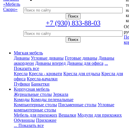
т
н
к
к
+7 (930) 833-88-03
Об
ру
Пе
ко
Мягкая мебель
Диваны
Угловые диваны
Готовые диваны
Диваны
аккордеон
Диваны вперед
Диваны для офиса
...
Показать все
Кресла
Кресла - кровати
Кресла для отдыха
Кресла для
офиса
Кресла-качалки
Пуфики
Банкетки
Корпусная мебель
Журнальные столы
Зеркала
Комоды
Комоды пеленальные
Компьютерные столы
Письменные столы
Угловые
компьютерные столы
Мебель для прихожих
Вешалки
Модули для прихожих
Обувницы
Прихожие
... Показать все