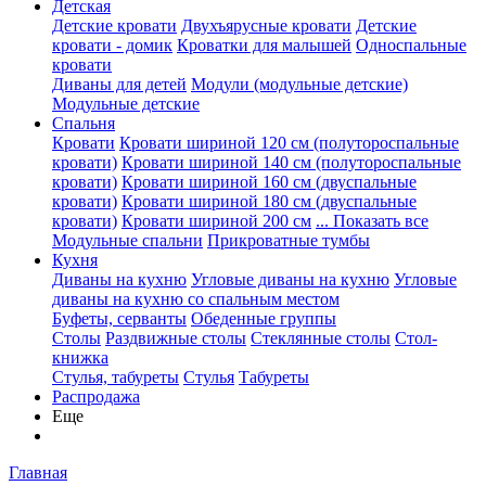
Детская
Детские кровати
Двухъярусные кровати
Детские
кровати - домик
Кроватки для малышей
Односпальные
кровати
Диваны для детей
Модули (модульные детские)
Модульные детские
Спальня
Кровати
Кровати шириной 120 см (полутороспальные
кровати)
Кровати шириной 140 см (полутороспальные
кровати)
Кровати шириной 160 см (двуспальные
кровати)
Кровати шириной 180 см (двуспальные
кровати)
Кровати шириной 200 см
... Показать все
Модульные спальни
Прикроватные тумбы
Кухня
Диваны на кухню
Угловые диваны на кухню
Угловые
диваны на кухню со спальным местом
Буфеты, серванты
Обеденные группы
Столы
Раздвижные столы
Стеклянные столы
Стол-
книжка
Стулья, табуреты
Стулья
Табуреты
Распродажа
Еще
Главная