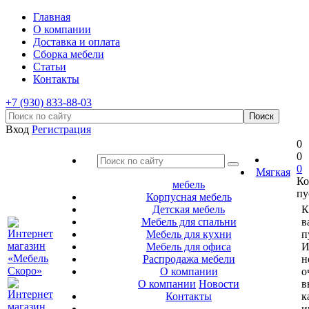
Главная
О компании
Доставка и оплата
Сборка мебели
Статьи
Контакты
+7 (930) 833-88-03
Вход
Регистрация
0
0
0
Мягкая
Ко
мебель
пу
Корпусная мебель
Детская мебель
К
Мебель для спальни
в
Мебель для кухни
п
Мебель для офиса
И
Распродажа мебели
н
О компании
о
О компании
Новости
в
Контакты
к
и