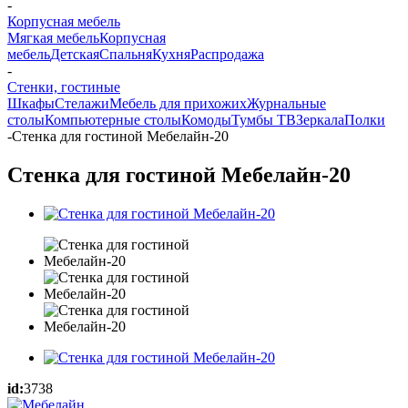
-
Корпусная мебель
Мягкая мебель
Корпусная
мебель
Детская
Спальня
Кухня
Распродажа
-
Стенки, гостиные
Шкафы
Стелажи
Мебель для прихожих
Журнальные
столы
Компьютерные столы
Комоды
Тумбы ТВ
Зеркала
Полки
-
Стенка для гостиной Мебелайн-20
Стенка для гостиной Мебелайн-20
id:
3738