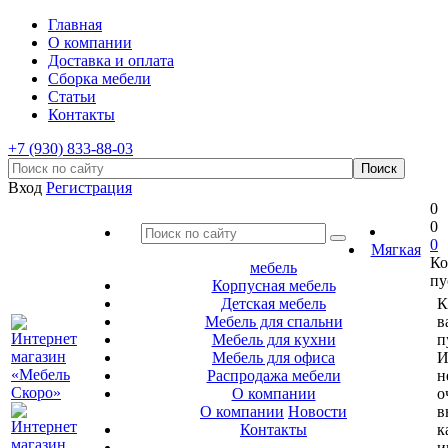
Главная
О компании
Доставка и оплата
Сборка мебели
Статьи
Контакты
+7 (930) 833-88-03
Вход
Регистрация
0
0
0
Мягкая
Ко
мебель
пу
Корпусная мебель
Детская мебель
К
Мебель для спальни
в
Мебель для кухни
п
Мебель для офиса
И
Распродажа мебели
н
О компании
о
О компании
Новости
в
Контакты
к
и