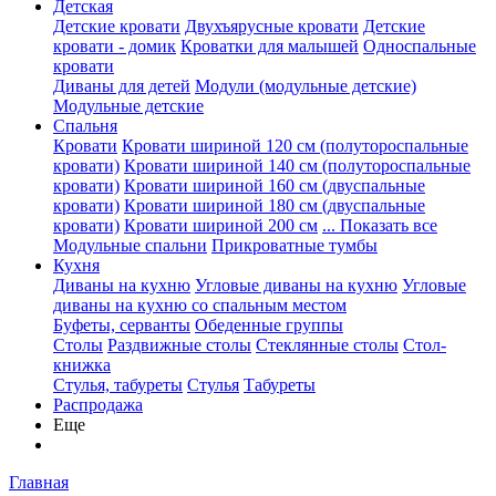
Детская
Детские кровати
Двухъярусные кровати
Детские
кровати - домик
Кроватки для малышей
Односпальные
кровати
Диваны для детей
Модули (модульные детские)
Модульные детские
Спальня
Кровати
Кровати шириной 120 см (полутороспальные
кровати)
Кровати шириной 140 см (полутороспальные
кровати)
Кровати шириной 160 см (двуспальные
кровати)
Кровати шириной 180 см (двуспальные
кровати)
Кровати шириной 200 см
... Показать все
Модульные спальни
Прикроватные тумбы
Кухня
Диваны на кухню
Угловые диваны на кухню
Угловые
диваны на кухню со спальным местом
Буфеты, серванты
Обеденные группы
Столы
Раздвижные столы
Стеклянные столы
Стол-
книжка
Стулья, табуреты
Стулья
Табуреты
Распродажа
Еще
Главная