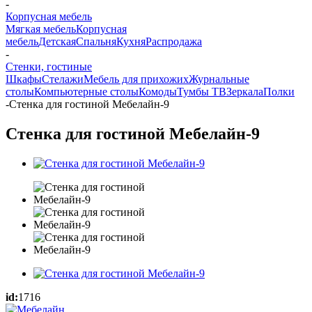
-
Корпусная мебель
Мягкая мебель
Корпусная
мебель
Детская
Спальня
Кухня
Распродажа
-
Стенки, гостиные
Шкафы
Стелажи
Мебель для прихожих
Журнальные
столы
Компьютерные столы
Комоды
Тумбы ТВ
Зеркала
Полки
-
Стенка для гостиной Мебелайн-9
Стенка для гостиной Мебелайн-9
id:
1716