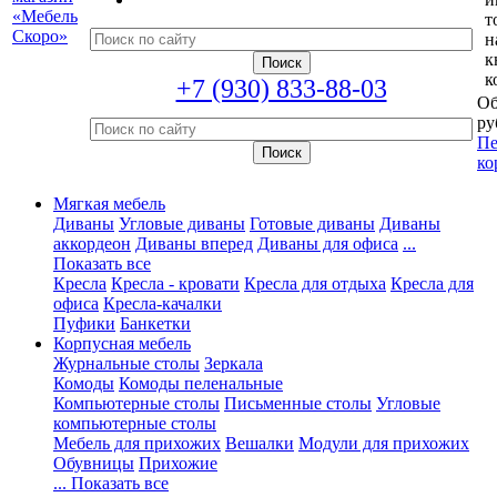
т
н
к
к
+7 (930) 833-88-03
Об
ру
Пе
ко
Мягкая мебель
Диваны
Угловые диваны
Готовые диваны
Диваны
аккордеон
Диваны вперед
Диваны для офиса
...
Показать все
Кресла
Кресла - кровати
Кресла для отдыха
Кресла для
офиса
Кресла-качалки
Пуфики
Банкетки
Корпусная мебель
Журнальные столы
Зеркала
Комоды
Комоды пеленальные
Компьютерные столы
Письменные столы
Угловые
компьютерные столы
Мебель для прихожих
Вешалки
Модули для прихожих
Обувницы
Прихожие
... Показать все