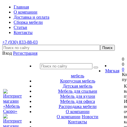
Главная
О компании
Доставка и оплата
Сборка мебели
Статьи
Контакты
+7 (930) 833-88-03
Вход
Регистрация
0
0
0
Мягкая
Ко
мебель
пу
Корпусная мебель
Детская мебель
К
Мебель для спальни
в
Мебель для кухни
п
Мебель для офиса
И
Распродажа мебели
н
О компании
о
О компании
Новости
в
Контакты
к
и