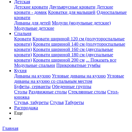
Детская
Детские кровати
Двухъярусные кровати
Детские
кровати - домик
Кроватки для малышей
Односпальные
кровати
Диваны для детей
Модули (модульные детские)
Модульные детские
Спальня
Кровати
Кровати шириной 120 см (полутороспальные
кровати)
Кровати шириной 140 см (полутороспальные
кровати)
Кровати шириной 160 см (двуспальные
кровати)
Кровати шириной 180 см (двуспальные
кровати)
Кровати шириной 200 см
... Показать все
Модульные спальни
Прикроватные тумбы
Кухня
Диваны на кухню
Угловые диваны на кухню
Угловые
диваны на кухню со спальным местом
Буфеты, серванты
Обеденные группы
Столы
Раздвижные столы
Стеклянные столы
Стол-
книжка
Стулья, табуреты
Стулья
Табуреты
Распродажа
Еще
Главная