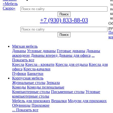
т
н
к
к
+7 (930) 833-88-03
Об
ру
Пе
ко
Мягкая мебель
Диваны
Угловые диваны
Готовые диваны
Диваны
аккордеон
Диваны вперед
Диваны для офиса
...
Показать все
Кресла
Кресла - кровати
Кресла для отдыха
Кресла для
офиса
Кресла-качалки
Пуфики
Банкетки
Корпусная мебель
Журнальные столы
Зеркала
Комоды
Комоды пеленальные
Компьютерные столы
Письменные столы
Угловые
компьютерные столы
Мебель для прихожих
Вешалки
Модули для прихожих
Обувницы
Прихожие
... Показать все