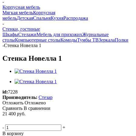
-
Корпусная мебель
Мягкая мебель
Корпусная
мебель
Детская
Спальня
Кухня
Распродажа
-
Стенки, гостиные
Шкафы
Стелажи
Мебель для прихожих
Журнальные
столы
Компьютерные столы
Комоды
Тумбы ТВ
Зеркала
Полки
-
Стенка Новелла 1
Стенка Новелла 1
id:
7228
Производитель:
Стезар
Отложить
Отложено
Сравнить
В сравнении
21 400
руб.
-
+
В корзину