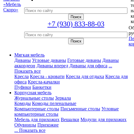
т
н
к
к
+7 (930) 833-88-03
Об
ру
Пе
ко
Мягкая мебель
Диваны
Угловые диваны
Готовые диваны
Диваны
аккордеон
Диваны вперед
Диваны для офиса
...
Показать все
Кресла
Кресла - кровати
Кресла для отдыха
Кресла для
офиса
Кресла-качалки
Пуфики
Банкетки
Корпусная мебель
Журнальные столы
Зеркала
Комоды
Комоды пеленальные
Компьютерные столы
Письменные столы
Угловые
компьютерные столы
Мебель для прихожих
Вешалки
Модули для прихожих
Обувницы
Прихожие
... Показать все