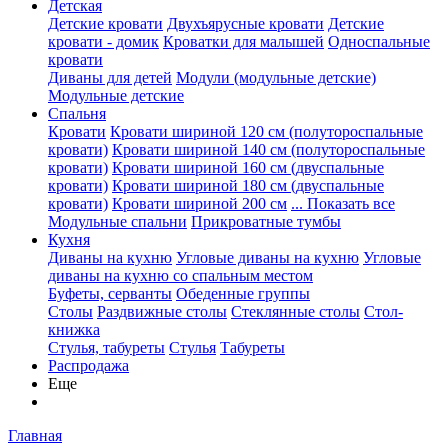
Детская
Детские кровати
Двухъярусные кровати
Детские
кровати - домик
Кроватки для малышей
Односпальные
кровати
Диваны для детей
Модули (модульные детские)
Модульные детские
Спальня
Кровати
Кровати шириной 120 см (полутороспальные
кровати)
Кровати шириной 140 см (полутороспальные
кровати)
Кровати шириной 160 см (двуспальные
кровати)
Кровати шириной 180 см (двуспальные
кровати)
Кровати шириной 200 см
... Показать все
Модульные спальни
Прикроватные тумбы
Кухня
Диваны на кухню
Угловые диваны на кухню
Угловые
диваны на кухню со спальным местом
Буфеты, серванты
Обеденные группы
Столы
Раздвижные столы
Стеклянные столы
Стол-
книжка
Стулья, табуреты
Стулья
Табуреты
Распродажа
Еще
Главная