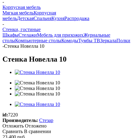
-
Корпусная мебель
Мягкая мебель
Корпусная
мебель
Детская
Спальня
Кухня
Распродажа
-
Стенки, гостиные
Шкафы
Стелажи
Мебель для прихожих
Журнальные
столы
Компьютерные столы
Комоды
Тумбы ТВ
Зеркала
Полки
-
Стенка Новелла 10
Стенка Новелла 10
id:
7220
Производитель:
Стезар
Отложить
Отложено
Сравнить
В сравнении
23 400
руб.