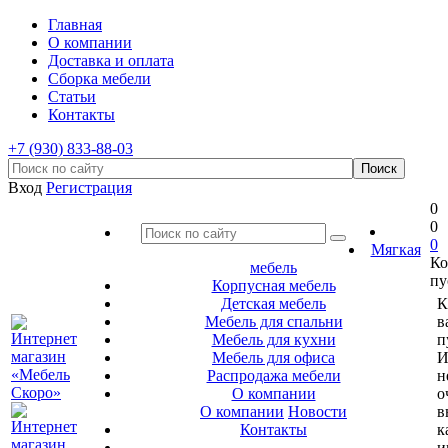
Главная
О компании
Доставка и оплата
Сборка мебели
Статьи
Контакты
+7 (930) 833-88-03
Вход
Регистрация
0
0
0
Мягкая
Ко
мебель
пу
Корпусная мебель
Детская мебель
К
Мебель для спальни
в
Мебель для кухни
п
Мебель для офиса
И
Распродажа мебели
н
О компании
о
О компании
Новости
в
Контакты
к
и