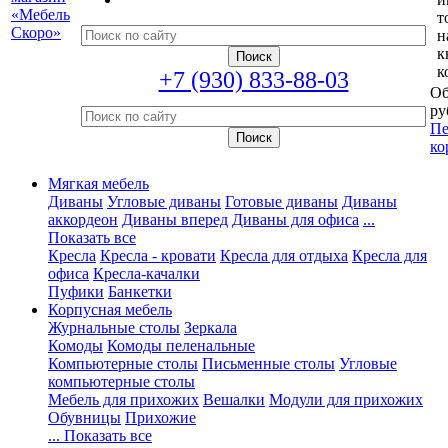
т
н
к
к
+7 (930) 833-88-03
Об
ру
Пе
ко
Мягкая мебель
Диваны
Угловые диваны
Готовые диваны
Диваны
аккордеон
Диваны вперед
Диваны для офиса
...
Показать все
Кресла
Кресла - кровати
Кресла для отдыха
Кресла для
офиса
Кресла-качалки
Пуфики
Банкетки
Корпусная мебель
Журнальные столы
Зеркала
Комоды
Комоды пеленальные
Компьютерные столы
Письменные столы
Угловые
компьютерные столы
Мебель для прихожих
Вешалки
Модули для прихожих
Обувницы
Прихожие
... Показать все