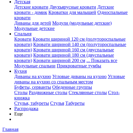
Детская
Детские кровати
Двухъярусные кровати
Детские
кровати - домик
Кроватки для малышей
Односпальные
кровати
Диваны для детей
Модули (модульные детские)
Модульные детские
Спальня
Кровати
Кровати шириной 120 см (полутороспальные
кровати)
Кровати шириной 140 см (полутороспальные
кровати)
Кровати шириной 160 см (двуспальные
кровати)
Кровати шириной 180 см (двуспальные
кровати)
Кровати шириной 200 см
... Показать все
Модульные спальни
Прикроватные тумбы
Кухня
Диваны на кухню
Угловые диваны на кухню
Угловые
диваны на кухню со спальным местом
Буфеты, серванты
Обеденные группы
Столы
Раздвижные столы
Стеклянные столы
Стол-
книжка
Стулья, табуреты
Стулья
Табуреты
Распродажа
Еще
Главная