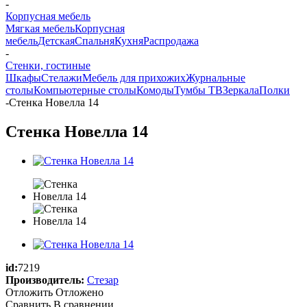
-
Корпусная мебель
Мягкая мебель
Корпусная
мебель
Детская
Спальня
Кухня
Распродажа
-
Стенки, гостиные
Шкафы
Стелажи
Мебель для прихожих
Журнальные
столы
Компьютерные столы
Комоды
Тумбы ТВ
Зеркала
Полки
-
Стенка Новелла 14
Стенка Новелла 14
id:
7219
Производитель:
Стезар
Отложить
Отложено
Сравнить
В сравнении