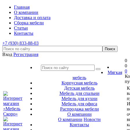
Главная
О компании
Доставка и оплата
Сборка мебели
Статьи
Контакты
+7 (930) 833-88-03
Вход
Регистрация
0
0
0
Мягкая
Ко
мебель
пу
Корпусная мебель
Детская мебель
К
Мебель для спальни
в
Мебель для кухни
п
Мебель для офиса
И
Распродажа мебели
н
О компании
о
О компании
Новости
в
Контакты
к
и