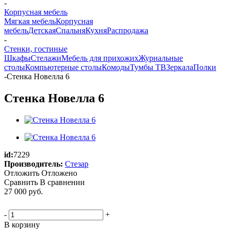
-
Корпусная мебель
Мягкая мебель
Корпусная
мебель
Детская
Спальня
Кухня
Распродажа
-
Стенки, гостиные
Шкафы
Стелажи
Мебель для прихожих
Журнальные
столы
Компьютерные столы
Комоды
Тумбы ТВ
Зеркала
Полки
-
Стенка Новелла 6
Стенка Новелла 6
id:
7229
Производитель:
Стезар
Отложить
Отложено
Сравнить
В сравнении
27 000
руб.
-
+
В корзину