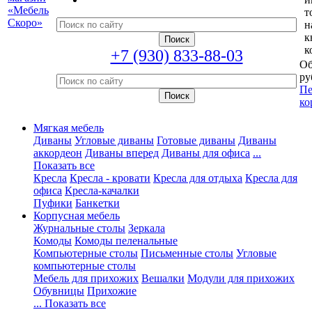
т
н
к
к
+7 (930) 833-88-03
Об
ру
Пе
ко
Мягкая мебель
Диваны
Угловые диваны
Готовые диваны
Диваны
аккордеон
Диваны вперед
Диваны для офиса
...
Показать все
Кресла
Кресла - кровати
Кресла для отдыха
Кресла для
офиса
Кресла-качалки
Пуфики
Банкетки
Корпусная мебель
Журнальные столы
Зеркала
Комоды
Комоды пеленальные
Компьютерные столы
Письменные столы
Угловые
компьютерные столы
Мебель для прихожих
Вешалки
Модули для прихожих
Обувницы
Прихожие
... Показать все