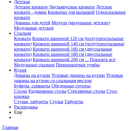
Детская
Детские кровати
Двухъярусные кровати
Детские
кровати - домик
Кроватки для малышей
Односпальные
кровати
Диваны для детей
Модули (модульные детские)
Модульные детские
Спальня
Кровати
Кровати шириной 120 см (полутороспальные
кровати)
Кровати шириной 140 см (полутороспальные
кровати)
Кровати шириной 160 см (двуспальные
кровати)
Кровати шириной 180 см (двуспальные
кровати)
Кровати шириной 200 см
... Показать все
Модульные спальни
Прикроватные тумбы
Кухня
Диваны на кухню
Угловые диваны на кухню
Угловые
диваны на кухню со спальным местом
Буфеты, серванты
Обеденные группы
Столы
Раздвижные столы
Стеклянные столы
Стол-
книжка
Стулья, табуреты
Стулья
Табуреты
Распродажа
Еще
Главная