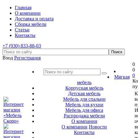
Главная
О компании
Доставка и оплата
Сборка мебели
Статьи
Контакты
+7 (930) 833-88-03
Вход
Регистрация
0
0
0
Мягкая
Ко
мебель
пу
Корпусная мебель
Детская мебель
К
Мебель для спальни
в
Мебель для кухни
п
Мебель для офиса
И
Распродажа мебели
н
О компании
о
О компании
Новости
в
Контакты
к
и