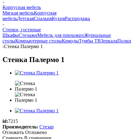
-
Корпусная мебель
Мягкая мебель
Корпусная
мебель
Детская
Спальня
Кухня
Распродажа
-
Стенки, гостиные
Шкафы
Стелажи
Мебель для прихожих
Журнальные
столы
Компьютерные столы
Комоды
Тумбы ТВ
Зеркала
Полки
-
Стенка Палермо 1
Стенка Палермо 1
id:
7215
Производитель:
Стезар
Отложить
Отложено
Сравнить
В сравнении