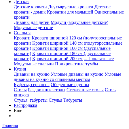
Детская
Детские кровати
Двухъярусные кровати
Детские
кровати - домик
Кроватки для малышей
Односпальные
кровати
Диваны для детей
Модули (модульные детские)
Модульные детские
Спальня
Кровати
Кровати шириной 120 см (полутороспальные
кровати)
Кровати шириной 140 см (полутороспальные
кровати)
Кровати шириной 160 см (двуспальные
кровати)
Кровати шириной 180 см (двуспальные
кровати)
Кровати шириной 200 см
... Показать все
Модульные спальни
Прикроватные тумбы
Кухня
Диваны на кухню
Угловые диваны на кухню
Угловые
диваны на кухню со спальным местом
Буфеты, серванты
Обеденные группы
Столы
Раздвижные столы
Стеклянные столы
Стол-
книжка
Стулья, табуреты
Стулья
Табуреты
Распродажа
Еще
Главная