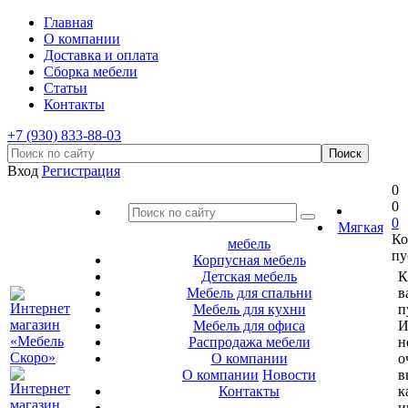
Главная
О компании
Доставка и оплата
Сборка мебели
Статьи
Контакты
+7 (930) 833-88-03
Вход
Регистрация
0
0
0
Мягкая
Ко
мебель
пу
Корпусная мебель
Детская мебель
К
Мебель для спальни
в
Мебель для кухни
п
Мебель для офиса
И
Распродажа мебели
н
О компании
о
О компании
Новости
в
Контакты
к
и