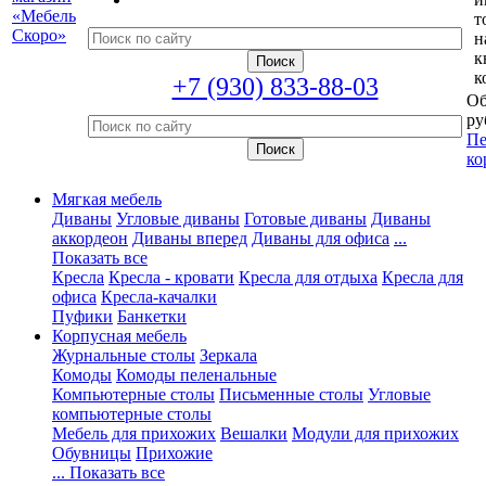
т
н
к
к
+7 (930) 833-88-03
Об
ру
Пе
ко
Мягкая мебель
Диваны
Угловые диваны
Готовые диваны
Диваны
аккордеон
Диваны вперед
Диваны для офиса
...
Показать все
Кресла
Кресла - кровати
Кресла для отдыха
Кресла для
офиса
Кресла-качалки
Пуфики
Банкетки
Корпусная мебель
Журнальные столы
Зеркала
Комоды
Комоды пеленальные
Компьютерные столы
Письменные столы
Угловые
компьютерные столы
Мебель для прихожих
Вешалки
Модули для прихожих
Обувницы
Прихожие
... Показать все