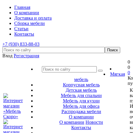
Главная
О компании
Доставка и оплата
Сборка мебели
Статьи
Контакты
+7 (930) 833-88-03
Вход
Регистрация
0
0
0
Мягкая
Ко
мебель
пу
Корпусная мебель
Детская мебель
К
Мебель для спальни
в
Мебель для кухни
п
Мебель для офиса
И
Распродажа мебели
н
О компании
о
О компании
Новости
в
Контакты
к
и