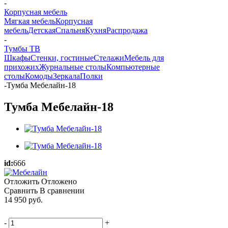
-
Корпусная мебель
Мягкая мебель
Корпусная
мебель
Детская
Спальня
Кухня
Распродажа
-
Тумбы ТВ
Шкафы
Стенки, гостиные
Стелажи
Мебель для
прихожих
Журнальные столы
Компьютерные
столы
Комоды
Зеркала
Полки
-
Тумба Мебелайн-18
Тумба Мебелайн-18
id:
666
Отложить
Отложено
Сравнить
В сравнении
14 950
руб.
-
+