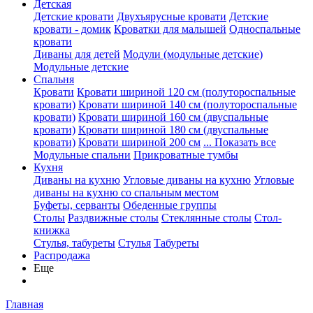
Детская
Детские кровати
Двухъярусные кровати
Детские
кровати - домик
Кроватки для малышей
Односпальные
кровати
Диваны для детей
Модули (модульные детские)
Модульные детские
Спальня
Кровати
Кровати шириной 120 см (полутороспальные
кровати)
Кровати шириной 140 см (полутороспальные
кровати)
Кровати шириной 160 см (двуспальные
кровати)
Кровати шириной 180 см (двуспальные
кровати)
Кровати шириной 200 см
... Показать все
Модульные спальни
Прикроватные тумбы
Кухня
Диваны на кухню
Угловые диваны на кухню
Угловые
диваны на кухню со спальным местом
Буфеты, серванты
Обеденные группы
Столы
Раздвижные столы
Стеклянные столы
Стол-
книжка
Стулья, табуреты
Стулья
Табуреты
Распродажа
Еще
Главная