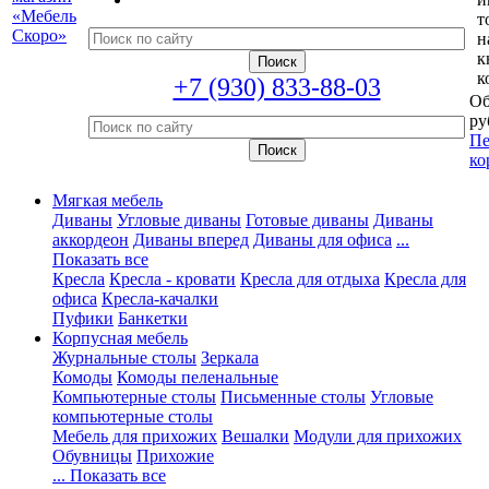
т
н
к
к
+7 (930) 833-88-03
Об
ру
Пе
ко
Мягкая мебель
Диваны
Угловые диваны
Готовые диваны
Диваны
аккордеон
Диваны вперед
Диваны для офиса
...
Показать все
Кресла
Кресла - кровати
Кресла для отдыха
Кресла для
офиса
Кресла-качалки
Пуфики
Банкетки
Корпусная мебель
Журнальные столы
Зеркала
Комоды
Комоды пеленальные
Компьютерные столы
Письменные столы
Угловые
компьютерные столы
Мебель для прихожих
Вешалки
Модули для прихожих
Обувницы
Прихожие
... Показать все