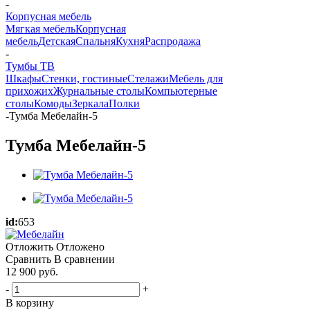
-
Корпусная мебель
Мягкая мебель
Корпусная
мебель
Детская
Спальня
Кухня
Распродажа
-
Тумбы ТВ
Шкафы
Стенки, гостиные
Стелажи
Мебель для
прихожих
Журнальные столы
Компьютерные
столы
Комоды
Зеркала
Полки
-
Тумба Мебелайн-5
Тумба Мебелайн-5
id:
653
Отложить
Отложено
Сравнить
В сравнении
12 900
руб.
-
+
В корзину