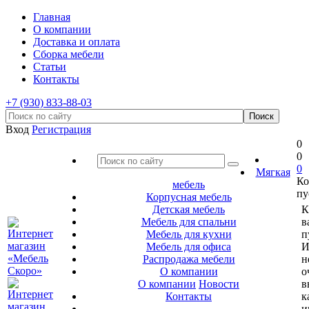
Главная
О компании
Доставка и оплата
Сборка мебели
Статьи
Контакты
+7 (930) 833-88-03
Вход
Регистрация
0
0
0
Мягкая
Ко
мебель
пу
Корпусная мебель
Детская мебель
К
Мебель для спальни
в
Мебель для кухни
п
Мебель для офиса
И
Распродажа мебели
н
О компании
о
О компании
Новости
в
Контакты
к
и