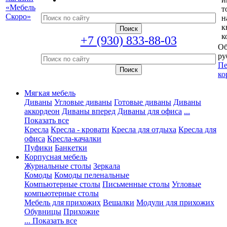
т
н
к
к
+7 (930) 833-88-03
Об
ру
Пе
ко
Мягкая мебель
Диваны
Угловые диваны
Готовые диваны
Диваны
аккордеон
Диваны вперед
Диваны для офиса
...
Показать все
Кресла
Кресла - кровати
Кресла для отдыха
Кресла для
офиса
Кресла-качалки
Пуфики
Банкетки
Корпусная мебель
Журнальные столы
Зеркала
Комоды
Комоды пеленальные
Компьютерные столы
Письменные столы
Угловые
компьютерные столы
Мебель для прихожих
Вешалки
Модули для прихожих
Обувницы
Прихожие
... Показать все