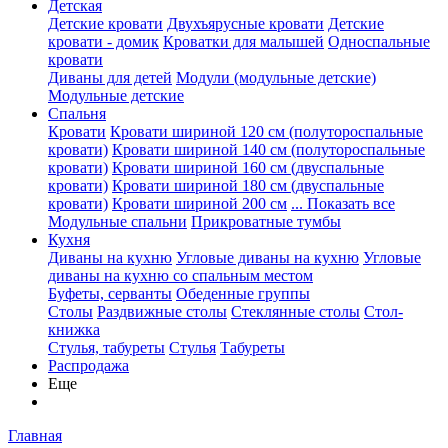
Детская
Детские кровати
Двухъярусные кровати
Детские
кровати - домик
Кроватки для малышей
Односпальные
кровати
Диваны для детей
Модули (модульные детские)
Модульные детские
Спальня
Кровати
Кровати шириной 120 см (полутороспальные
кровати)
Кровати шириной 140 см (полутороспальные
кровати)
Кровати шириной 160 см (двуспальные
кровати)
Кровати шириной 180 см (двуспальные
кровати)
Кровати шириной 200 см
... Показать все
Модульные спальни
Прикроватные тумбы
Кухня
Диваны на кухню
Угловые диваны на кухню
Угловые
диваны на кухню со спальным местом
Буфеты, серванты
Обеденные группы
Столы
Раздвижные столы
Стеклянные столы
Стол-
книжка
Стулья, табуреты
Стулья
Табуреты
Распродажа
Еще
Главная