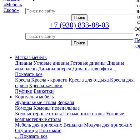
т
н
к
к
+7 (930) 833-88-03
Об
ру
Пе
ко
Мягкая мебель
Диваны
Угловые диваны
Готовые диваны
Диваны
аккордеон
Диваны вперед
Диваны для офиса
...
Показать все
Кресла
Кресла - кровати
Кресла для отдыха
Кресла для
офиса
Кресла-качалки
Пуфики
Банкетки
Корпусная мебель
Журнальные столы
Зеркала
Комоды
Комоды пеленальные
Компьютерные столы
Письменные столы
Угловые
компьютерные столы
Мебель для прихожих
Вешалки
Модули для прихожих
Обувницы
Прихожие
... Показать все