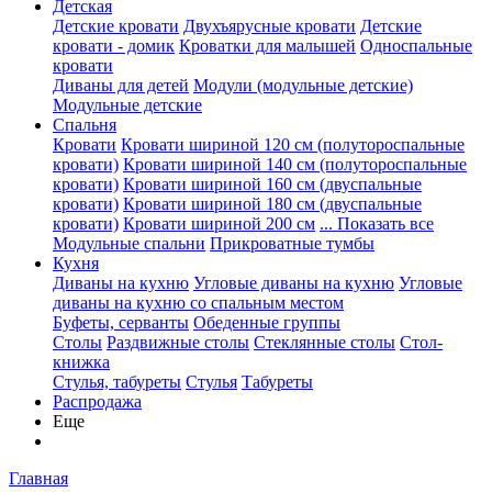
Детская
Детские кровати
Двухъярусные кровати
Детские
кровати - домик
Кроватки для малышей
Односпальные
кровати
Диваны для детей
Модули (модульные детские)
Модульные детские
Спальня
Кровати
Кровати шириной 120 см (полутороспальные
кровати)
Кровати шириной 140 см (полутороспальные
кровати)
Кровати шириной 160 см (двуспальные
кровати)
Кровати шириной 180 см (двуспальные
кровати)
Кровати шириной 200 см
... Показать все
Модульные спальни
Прикроватные тумбы
Кухня
Диваны на кухню
Угловые диваны на кухню
Угловые
диваны на кухню со спальным местом
Буфеты, серванты
Обеденные группы
Столы
Раздвижные столы
Стеклянные столы
Стол-
книжка
Стулья, табуреты
Стулья
Табуреты
Распродажа
Еще
Главная