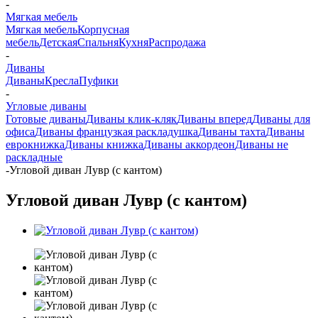
-
Мягкая мебель
Мягкая мебель
Корпусная
мебель
Детская
Спальня
Кухня
Распродажа
-
Диваны
Диваны
Кресла
Пуфики
-
Угловые диваны
Готовые диваны
Диваны клик-кляк
Диваны вперед
Диваны для
офиса
Диваны французкая раскладушка
Диваны тахта
Диваны
еврокнижка
Диваны книжка
Диваны аккордеон
Диваны не
раскладные
-
Угловой диван Лувр (с кантом)
Угловой диван Лувр (с кантом)