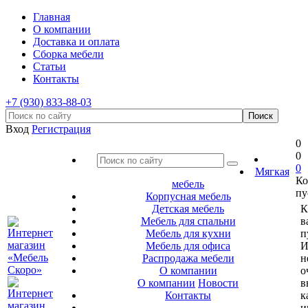
Главная
О компании
Доставка и оплата
Сборка мебели
Статьи
Контакты
+7 (930) 833-88-03
Вход
Регистрация
0
0
0
Мягкая
Ко
мебель
пу
Корпусная мебель
Детская мебель
К
Мебель для спальни
в
Мебель для кухни
п
Мебель для офиса
И
Распродажа мебели
н
О компании
о
О компании
Новости
в
Контакты
к
и