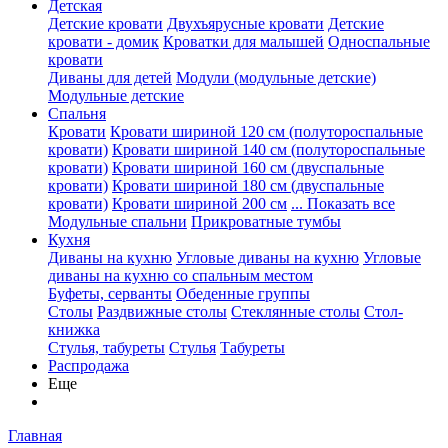
Детская
Детские кровати
Двухъярусные кровати
Детские
кровати - домик
Кроватки для малышей
Односпальные
кровати
Диваны для детей
Модули (модульные детские)
Модульные детские
Спальня
Кровати
Кровати шириной 120 см (полутороспальные
кровати)
Кровати шириной 140 см (полутороспальные
кровати)
Кровати шириной 160 см (двуспальные
кровати)
Кровати шириной 180 см (двуспальные
кровати)
Кровати шириной 200 см
... Показать все
Модульные спальни
Прикроватные тумбы
Кухня
Диваны на кухню
Угловые диваны на кухню
Угловые
диваны на кухню со спальным местом
Буфеты, серванты
Обеденные группы
Столы
Раздвижные столы
Стеклянные столы
Стол-
книжка
Стулья, табуреты
Стулья
Табуреты
Распродажа
Еще
Главная