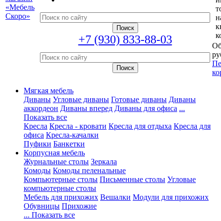
т
н
к
к
+7 (930) 833-88-03
Об
ру
Пе
ко
Мягкая мебель
Диваны
Угловые диваны
Готовые диваны
Диваны
аккордеон
Диваны вперед
Диваны для офиса
...
Показать все
Кресла
Кресла - кровати
Кресла для отдыха
Кресла для
офиса
Кресла-качалки
Пуфики
Банкетки
Корпусная мебель
Журнальные столы
Зеркала
Комоды
Комоды пеленальные
Компьютерные столы
Письменные столы
Угловые
компьютерные столы
Мебель для прихожих
Вешалки
Модули для прихожих
Обувницы
Прихожие
... Показать все