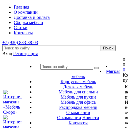
Главная
О компании
Доставка и оплата
Сборка мебели
Статьи
Контакты
+7 (930) 833-88-03
Вход
Регистрация
0
0
0
Мягкая
Ко
мебель
пу
Корпусная мебель
Детская мебель
К
Мебель для спальни
в
Мебель для кухни
п
Мебель для офиса
И
Распродажа мебели
н
О компании
о
О компании
Новости
в
Контакты
к
и