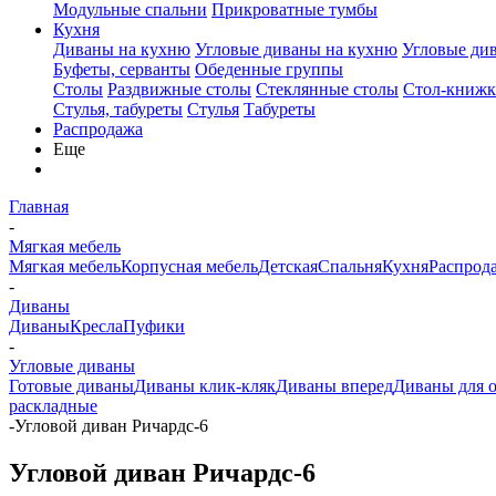
Модульные спальни
Прикроватные тумбы
Кухня
Диваны на кухню
Угловые диваны на кухню
Угловые ди
Буфеты, серванты
Обеденные группы
Столы
Раздвижные столы
Стеклянные столы
Стол-книжк
Стулья, табуреты
Стулья
Табуреты
Распродажа
Еще
Главная
-
Мягкая мебель
Мягкая мебель
Корпусная мебель
Детская
Спальня
Кухня
Распрод
-
Диваны
Диваны
Кресла
Пуфики
-
Угловые диваны
Готовые диваны
Диваны клик-кляк
Диваны вперед
Диваны для 
раскладные
-
Угловой диван Ричардс-6
Угловой диван Ричардс-6