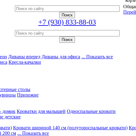
корз
Общая
Перей
+7 (930) 833-88-03
еон
Диваны вперед
Диваны для офиса
... Показать все
фиса
Кресла-качалки
ютерные столы
увницы
Прихожие
- домик
Кроватки для малышей
Односпальные кровати
е детские
овати)
Кровати шириной 140 см (полутороспальные кровати)
Кро
 200 см
... Показать все