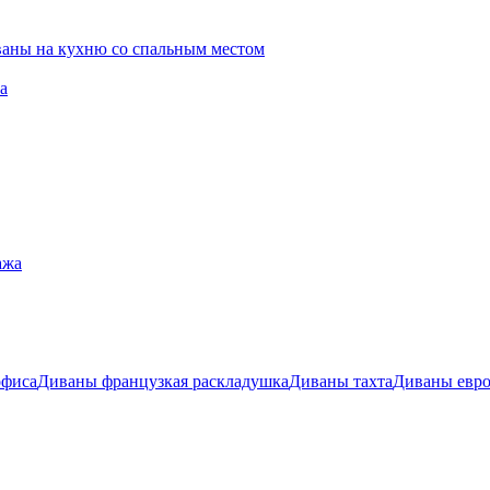
ваны на кухню со спальным местом
а
ажа
офиса
Диваны французкая раскладушка
Диваны тахта
Диваны евр