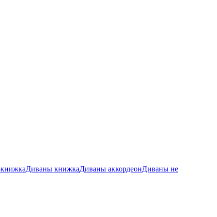
окнижка
Диваны книжка
Диваны аккордеон
Диваны не