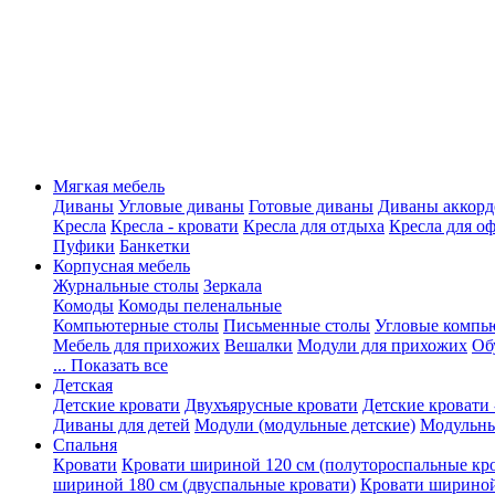
Мягкая мебель
Диваны
Угловые диваны
Готовые диваны
Диваны аккорд
Кресла
Кресла - кровати
Кресла для отдыха
Кресла для о
Пуфики
Банкетки
Корпусная мебель
Журнальные столы
Зеркала
Комоды
Комоды пеленальные
Компьютерные столы
Письменные столы
Угловые компь
Мебель для прихожих
Вешалки
Модули для прихожих
Об
... Показать все
Детская
Детские кровати
Двухъярусные кровати
Детские кровати 
Диваны для детей
Модули (модульные детские)
Модульны
Спальня
Кровати
Кровати шириной 120 см (полутороспальные кр
шириной 180 см (двуспальные кровати)
Кровати шириной