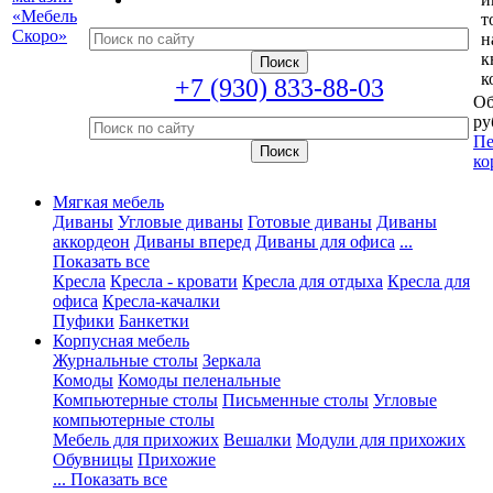
т
н
к
к
+7 (930) 833-88-03
Об
ру
Пе
ко
Мягкая мебель
Диваны
Угловые диваны
Готовые диваны
Диваны
аккордеон
Диваны вперед
Диваны для офиса
...
Показать все
Кресла
Кресла - кровати
Кресла для отдыха
Кресла для
офиса
Кресла-качалки
Пуфики
Банкетки
Корпусная мебель
Журнальные столы
Зеркала
Комоды
Комоды пеленальные
Компьютерные столы
Письменные столы
Угловые
компьютерные столы
Мебель для прихожих
Вешалки
Модули для прихожих
Обувницы
Прихожие
... Показать все