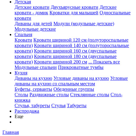
Детская
Детские кровати
Двухъярусные кровати
Детские
кровати - домик
Кроватки для малышей
Односпальные
кровати
Диваны для детей
Модули (модульные детские)
Модульные детские
Спальня
Кровати
Кровати шириной 120 см (полутороспальные
кровати)
Кровати шириной 140 см (полутороспальные
кровати)
Кровати шириной 160 см (двуспальные
кровати)
Кровати шириной 180 см (двуспальные
кровати)
Кровати шириной 200 см
... Показать все
Модульные спальни
Прикроватные тумбы
Кухня
Диваны на кухню
Угловые диваны на кухню
Угловые
диваны на кухню со спальным местом
Буфеты, серванты
Обеденные группы
Столы
Раздвижные столы
Стеклянные столы
Стол-
книжка
Стулья, табуреты
Стулья
Табуреты
Распродажа
Еще
Главная