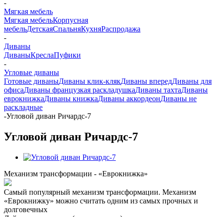
-
Мягкая мебель
Мягкая мебель
Корпусная
мебель
Детская
Спальня
Кухня
Распродажа
-
Диваны
Диваны
Кресла
Пуфики
-
Угловые диваны
Готовые диваны
Диваны клик-кляк
Диваны вперед
Диваны для
офиса
Диваны французкая раскладушка
Диваны тахта
Диваны
еврокнижка
Диваны книжка
Диваны аккордеон
Диваны не
раскладные
-
Угловой диван Ричардс-7
Угловой диван Ричардс-7
Механизм трансформации - «Еврокнижка»
Самый популярный механизм трансформации. Механизм
«Еврокнижку» можно считать одним из самых прочных и
долговечных