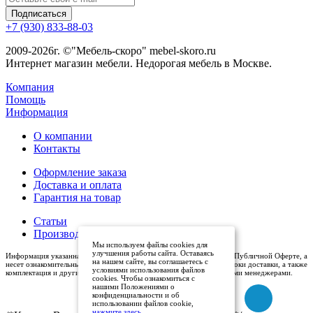
+7 (930) 833-88-03
2009-2026г. ©"Мебель-скоро" mebel-skoro.ru
Интернет магазин мебели. Недорогая мебель в Москве.
Компания
Помощь
Информация
О компании
Контакты
Оформление заказа
Доставка и оплата
Гарантия на товар
Статьи
Производители
Мы используем файлы cookies для
улучшения работы сайта. Оставаясь
Информация указанная на сайте (описания и цены), не относится к Публичной Оферте, а
на нашем сайте, вы соглашаетесь с
несет ознакомительный характер. Окончательная цена, условия и сроки доставки, а также
условиями использования файлов
комплектация и другие характеристики товаров - уточняются нашими менеджерами.
cookies. Чтобы ознакомиться с
нашими Положениями о
конфиденциальности и об
использовании файлов cookie,
нажмите здесь
.