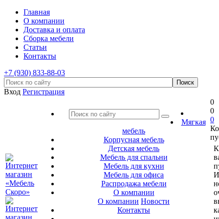
Главная
О компании
Доставка и оплата
Сборка мебели
Статьи
Контакты
+7 (930) 833-88-03
Вход
Регистрация
0
0
0
Мягкая
Ко
мебель
пу
Корпусная мебель
Детская мебель
К
Мебель для спальни
в
Мебель для кухни
п
Мебель для офиса
И
Распродажа мебели
н
О компании
о
О компании
Новости
в
Контакты
к
и