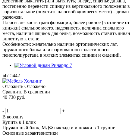
Действия: выкатить (или вытянуть) вперед сиденье дивана,
постепенно перевести спинку из вертикального положения в
горизонтальное (опустить на освободившееся место) – диван
разложен.
Плюсы: легкость трансформации, более ровное (в отличие от
книжки) спальное место, надежность, величина спального
места, наличия ящиков для белья, возможность ставить диван
вплотную к стене.
Особенности: желательно наличие ортопедических лат,
пружинного блока или формованного эластичного
пенополиуретана в мягких элементах спинки и сидений.
id:
15442
Отложить
Отложено
Сравнить
В сравнении
40 730
руб.
-
+
В корзину
Купить в 1 клик
Пружинный блок, МДФ накладки и ножки в 1 группе.
Основные характеристики