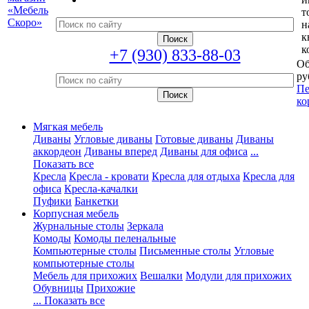
т
н
к
к
+7 (930) 833-88-03
Об
ру
Пе
ко
Мягкая мебель
Диваны
Угловые диваны
Готовые диваны
Диваны
аккордеон
Диваны вперед
Диваны для офиса
...
Показать все
Кресла
Кресла - кровати
Кресла для отдыха
Кресла для
офиса
Кресла-качалки
Пуфики
Банкетки
Корпусная мебель
Журнальные столы
Зеркала
Комоды
Комоды пеленальные
Компьютерные столы
Письменные столы
Угловые
компьютерные столы
Мебель для прихожих
Вешалки
Модули для прихожих
Обувницы
Прихожие
... Показать все