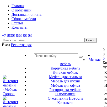
Главная
О компании
Доставка и оплата
Сборка мебели
Статьи
Контакты
+7 (930) 833-88-03
Вход
Регистрация
0
0
0
Мягкая
Ко
мебель
пу
Корпусная мебель
Детская мебель
К
Мебель для спальни
в
Мебель для кухни
п
Мебель для офиса
И
Распродажа мебели
н
О компании
о
О компании
Новости
в
Контакты
к
и