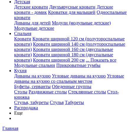
Детская
Детские кровати
Двухъярусные кровати
Детские
кровати - домик
Кроватки для малышей
Односпальные
кровати
Диваны для детей
Модули (модульные детские)
Модульные детские
Спальня
Кровати
Кровати шириной 120 см (полутороспальные
кровати)
Кровати шириной 140 см (полутороспальные
кровати)
Кровати шириной 160 см (двуспальные
кровати)
Кровати шириной 180 см (двуспальные
кровати)
Кровати шириной 200 см
... Показать все
Модульные спальни
Прикроватные тумбы
Кухня
Диваны на кухню
Угловые диваны на кухню
Угловые
диваны на кухню со спальным местом
Буфеты, серванты
Обеденные группы
Столы
Раздвижные столы
Стеклянные столы
Стол-
книжка
Стулья, табуреты
Стулья
Табуреты
Распродажа
Еще
Главная