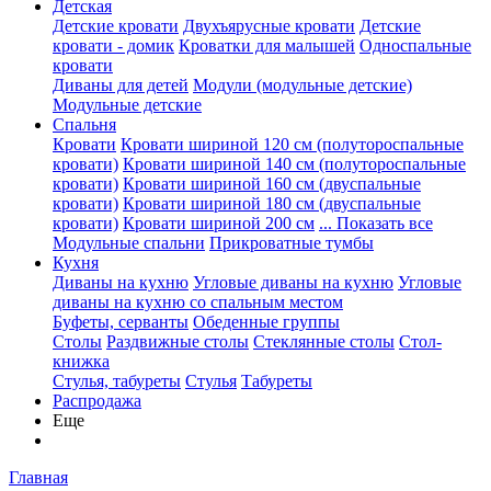
Детская
Детские кровати
Двухъярусные кровати
Детские
кровати - домик
Кроватки для малышей
Односпальные
кровати
Диваны для детей
Модули (модульные детские)
Модульные детские
Спальня
Кровати
Кровати шириной 120 см (полутороспальные
кровати)
Кровати шириной 140 см (полутороспальные
кровати)
Кровати шириной 160 см (двуспальные
кровати)
Кровати шириной 180 см (двуспальные
кровати)
Кровати шириной 200 см
... Показать все
Модульные спальни
Прикроватные тумбы
Кухня
Диваны на кухню
Угловые диваны на кухню
Угловые
диваны на кухню со спальным местом
Буфеты, серванты
Обеденные группы
Столы
Раздвижные столы
Стеклянные столы
Стол-
книжка
Стулья, табуреты
Стулья
Табуреты
Распродажа
Еще
Главная