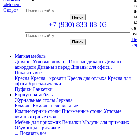
т
н
к
к
+7 (930) 833-88-03
Об
ру
Пе
ко
Мягкая мебель
Диваны
Угловые диваны
Готовые диваны
Диваны
аккордеон
Диваны вперед
Диваны для офиса
...
Показать все
Кресла
Кресла - кровати
Кресла для отдыха
Кресла для
офиса
Кресла-качалки
Пуфики
Банкетки
Корпусная мебель
Журнальные столы
Зеркала
Комоды
Комоды пеленальные
Компьютерные столы
Письменные столы
Угловые
компьютерные столы
Мебель для прихожих
Вешалки
Модули для прихожих
Обувницы
Прихожие
... Показать все