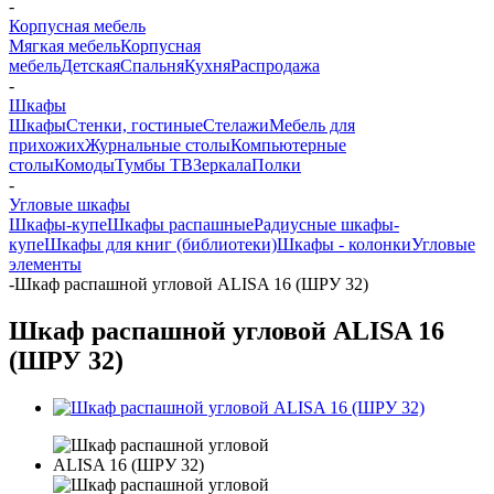
-
Корпусная мебель
Мягкая мебель
Корпусная
мебель
Детская
Спальня
Кухня
Распродажа
-
Шкафы
Шкафы
Стенки, гостиные
Стелажи
Мебель для
прихожих
Журнальные столы
Компьютерные
столы
Комоды
Тумбы ТВ
Зеркала
Полки
-
Угловые шкафы
Шкафы-купе
Шкафы распашные
Радиусные шкафы-
купе
Шкафы для книг (библиотеки)
Шкафы - колонки
Угловые
элементы
-
Шкаф распашной угловой ALISA 16 (ШРУ 32)
Шкаф распашной угловой ALISA 16
(ШРУ 32)