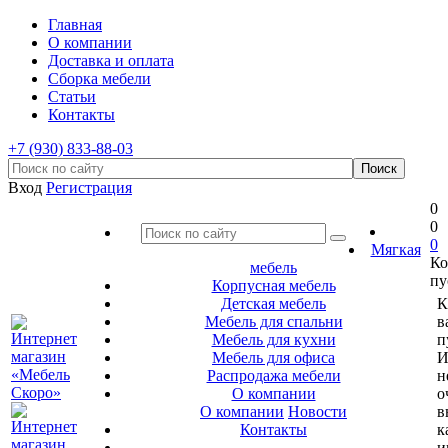
Главная
О компании
Доставка и оплата
Сборка мебели
Статьи
Контакты
+7 (930) 833-88-03
Вход
Регистрация
0
0
0
Мягкая
Ко
мебель
пу
Корпусная мебель
Детская мебель
К
Мебель для спальни
в
Мебель для кухни
п
Мебель для офиса
И
Распродажа мебели
н
О компании
о
О компании
Новости
в
Контакты
к
и