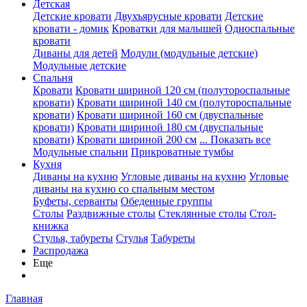
Детская
Детские кровати
Двухъярусные кровати
Детские
кровати - домик
Кроватки для малышей
Односпальные
кровати
Диваны для детей
Модули (модульные детские)
Модульные детские
Спальня
Кровати
Кровати шириной 120 см (полутороспальные
кровати)
Кровати шириной 140 см (полутороспальные
кровати)
Кровати шириной 160 см (двуспальные
кровати)
Кровати шириной 180 см (двуспальные
кровати)
Кровати шириной 200 см
... Показать все
Модульные спальни
Прикроватные тумбы
Кухня
Диваны на кухню
Угловые диваны на кухню
Угловые
диваны на кухню со спальным местом
Буфеты, серванты
Обеденные группы
Столы
Раздвижные столы
Стеклянные столы
Стол-
книжка
Стулья, табуреты
Стулья
Табуреты
Распродажа
Еще
Главная