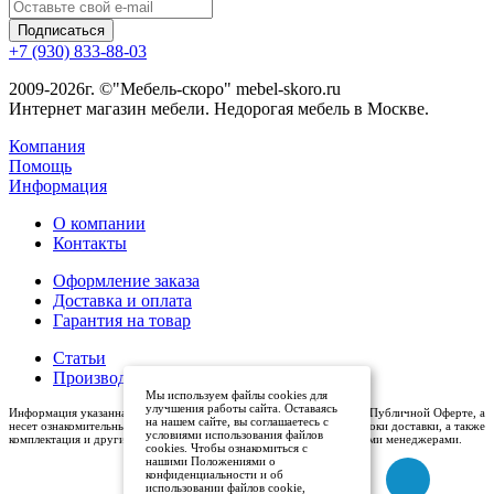
+7 (930) 833-88-03
2009-2026г. ©"Мебель-скоро" mebel-skoro.ru
Интернет магазин мебели. Недорогая мебель в Москве.
Компания
Помощь
Информация
О компании
Контакты
Оформление заказа
Доставка и оплата
Гарантия на товар
Статьи
Производители
Мы используем файлы cookies для
улучшения работы сайта. Оставаясь
Информация указанная на сайте (описания и цены), не относится к Публичной Оферте, а
на нашем сайте, вы соглашаетесь с
несет ознакомительный характер. Окончательная цена, условия и сроки доставки, а также
условиями использования файлов
комплектация и другие характеристики товаров - уточняются нашими менеджерами.
cookies. Чтобы ознакомиться с
нашими Положениями о
конфиденциальности и об
использовании файлов cookie,