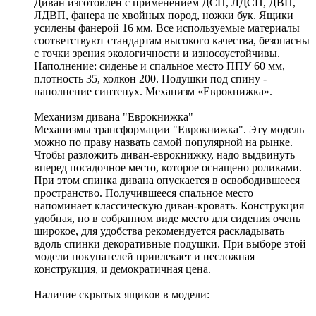
Диван изготовлен с применением ДСП, ЛДСП, ДВП,
ЛДВП, фанера не хвойных пород, ножки бук. Ящики
усилены фанерой 16 мм. Все используемые материалы
соответствуют стандартам высокого качества, безопасны
с точки зрения экологичности и износоустойчивы.
Наполнение: сиденье и спальное место ППУ 60 мм,
плотность 35, холкон 200. Подушки под спину -
наполнение синтепух. Механизм «Еврокнижка».
Механизм дивана "Еврокнижка"
Механизмы трансформации "Еврокнижка". Эту модель
можно по праву назвать самой популярной на рынке.
Чтобы разложить диван-еврокнижку, надо выдвинуть
вперед посадочное место, которое оснащено роликами.
При этом спинка дивана опускается в освободившееся
пространство. Получившееся спальное место
напоминает классическую диван-кровать. Конструкция
удобная, но в собранном виде место для сидения очень
широкое, для удобства рекомендуется раскладывать
вдоль спинки декоративные подушки. При выборе этой
модели покупателей привлекает и несложная
конструкция, и демократичная цена.
Наличие скрытых ящиков в модели: