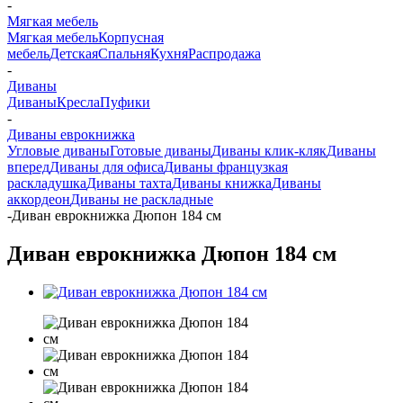
-
Мягкая мебель
Мягкая мебель
Корпусная
мебель
Детская
Спальня
Кухня
Распродажа
-
Диваны
Диваны
Кресла
Пуфики
-
Диваны еврокнижка
Угловые диваны
Готовые диваны
Диваны клик-кляк
Диваны
вперед
Диваны для офиса
Диваны французкая
раскладушка
Диваны тахта
Диваны книжка
Диваны
аккордеон
Диваны не раскладные
-
Диван еврокнижка Дюпон 184 см
Диван еврокнижка Дюпон 184 см