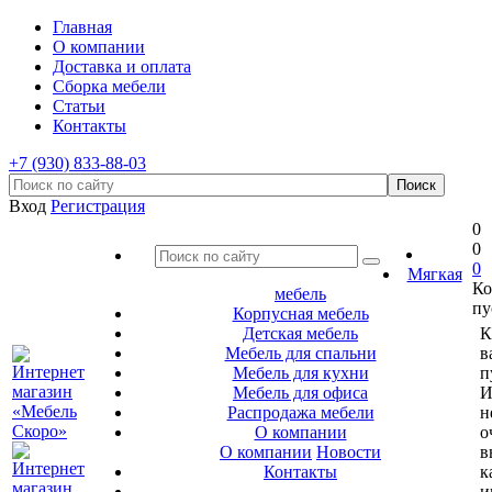
Главная
О компании
Доставка и оплата
Сборка мебели
Статьи
Контакты
+7 (930) 833-88-03
Вход
Регистрация
0
0
0
Мягкая
Ко
мебель
пу
Корпусная мебель
Детская мебель
К
Мебель для спальни
в
Мебель для кухни
п
Мебель для офиса
И
Распродажа мебели
н
О компании
о
О компании
Новости
в
Контакты
к
и