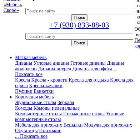
т
н
к
к
+7 (930) 833-88-03
Об
ру
Пе
ко
Мягкая мебель
Диваны
Угловые диваны
Готовые диваны
Диваны
аккордеон
Диваны вперед
Диваны для офиса
...
Показать все
Кресла
Кресла - кровати
Кресла для отдыха
Кресла для
офиса
Кресла-качалки
Пуфики
Банкетки
Корпусная мебель
Журнальные столы
Зеркала
Комоды
Комоды пеленальные
Компьютерные столы
Письменные столы
Угловые
компьютерные столы
Мебель для прихожих
Вешалки
Модули для прихожих
Обувницы
Прихожие
... Показать все