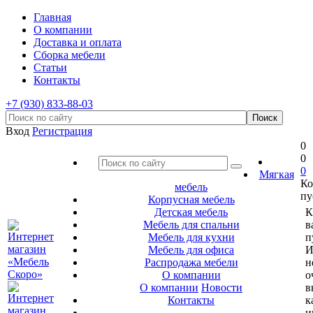
Главная
О компании
Доставка и оплата
Сборка мебели
Статьи
Контакты
+7 (930) 833-88-03
Вход
Регистрация
0
0
0
Мягкая
Ко
мебель
пу
Корпусная мебель
Детская мебель
К
Мебель для спальни
в
Мебель для кухни
п
Мебель для офиса
И
Распродажа мебели
н
О компании
о
О компании
Новости
в
Контакты
к
и