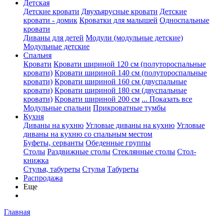
Детская
Детские кровати
Двухъярусные кровати
Детские
кровати - домик
Кроватки для малышей
Односпальные
кровати
Диваны для детей
Модули (модульные детские)
Модульные детские
Спальня
Кровати
Кровати шириной 120 см (полутороспальные
кровати)
Кровати шириной 140 см (полутороспальные
кровати)
Кровати шириной 160 см (двуспальные
кровати)
Кровати шириной 180 см (двуспальные
кровати)
Кровати шириной 200 см
... Показать все
Модульные спальни
Прикроватные тумбы
Кухня
Диваны на кухню
Угловые диваны на кухню
Угловые
диваны на кухню со спальным местом
Буфеты, серванты
Обеденные группы
Столы
Раздвижные столы
Стеклянные столы
Стол-
книжка
Стулья, табуреты
Стулья
Табуреты
Распродажа
Еще
Главная