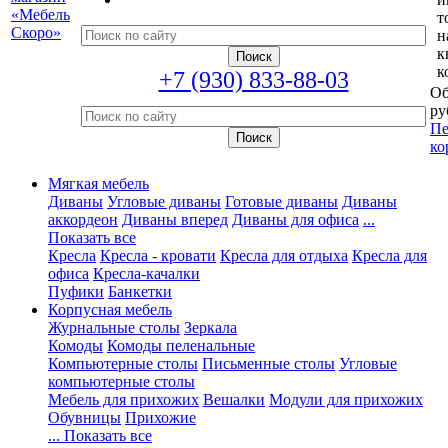
т
н
к
к
+7 (930) 833-88-03
Об
ру
Пе
ко
Мягкая мебель
Диваны
Угловые диваны
Готовые диваны
Диваны
аккордеон
Диваны вперед
Диваны для офиса
...
Показать все
Кресла
Кресла - кровати
Кресла для отдыха
Кресла для
офиса
Кресла-качалки
Пуфики
Банкетки
Корпусная мебель
Журнальные столы
Зеркала
Комоды
Комоды пеленальные
Компьютерные столы
Письменные столы
Угловые
компьютерные столы
Мебель для прихожих
Вешалки
Модули для прихожих
Обувницы
Прихожие
... Показать все