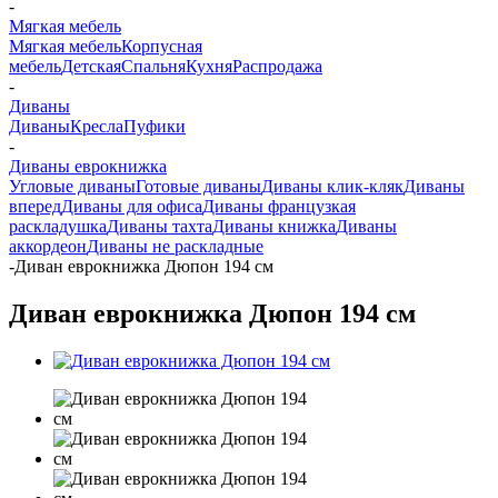
-
Мягкая мебель
Мягкая мебель
Корпусная
мебель
Детская
Спальня
Кухня
Распродажа
-
Диваны
Диваны
Кресла
Пуфики
-
Диваны еврокнижка
Угловые диваны
Готовые диваны
Диваны клик-кляк
Диваны
вперед
Диваны для офиса
Диваны французкая
раскладушка
Диваны тахта
Диваны книжка
Диваны
аккордеон
Диваны не раскладные
-
Диван еврокнижка Дюпон 194 см
Диван еврокнижка Дюпон 194 см