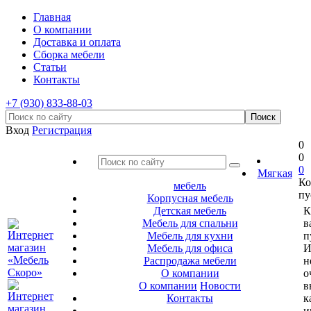
Главная
О компании
Доставка и оплата
Сборка мебели
Статьи
Контакты
+7 (930) 833-88-03
Вход
Регистрация
0
0
0
Мягкая
Ко
мебель
пу
Корпусная мебель
Детская мебель
К
Мебель для спальни
в
Мебель для кухни
п
Мебель для офиса
И
Распродажа мебели
н
О компании
о
О компании
Новости
в
Контакты
к
и