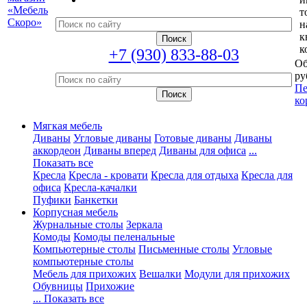
т
н
к
к
+7 (930) 833-88-03
Об
ру
Пе
ко
Мягкая мебель
Диваны
Угловые диваны
Готовые диваны
Диваны
аккордеон
Диваны вперед
Диваны для офиса
...
Показать все
Кресла
Кресла - кровати
Кресла для отдыха
Кресла для
офиса
Кресла-качалки
Пуфики
Банкетки
Корпусная мебель
Журнальные столы
Зеркала
Комоды
Комоды пеленальные
Компьютерные столы
Письменные столы
Угловые
компьютерные столы
Мебель для прихожих
Вешалки
Модули для прихожих
Обувницы
Прихожие
... Показать все