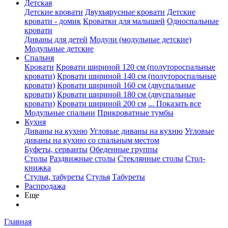
Детская
Детские кровати
Двухъярусные кровати
Детские
кровати - домик
Кроватки для малышей
Односпальные
кровати
Диваны для детей
Модули (модульные детские)
Модульные детские
Спальня
Кровати
Кровати шириной 120 см (полутороспальные
кровати)
Кровати шириной 140 см (полутороспальные
кровати)
Кровати шириной 160 см (двуспальные
кровати)
Кровати шириной 180 см (двуспальные
кровати)
Кровати шириной 200 см
... Показать все
Модульные спальни
Прикроватные тумбы
Кухня
Диваны на кухню
Угловые диваны на кухню
Угловые
диваны на кухню со спальным местом
Буфеты, серванты
Обеденные группы
Столы
Раздвижные столы
Стеклянные столы
Стол-
книжка
Стулья, табуреты
Стулья
Табуреты
Распродажа
Еще
Главная