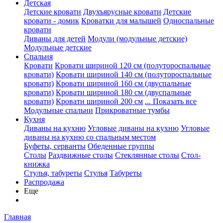
Детская
Детские кровати
Двухъярусные кровати
Детские
кровати - домик
Кроватки для малышей
Односпальные
кровати
Диваны для детей
Модули (модульные детские)
Модульные детские
Спальня
Кровати
Кровати шириной 120 см (полутороспальные
кровати)
Кровати шириной 140 см (полутороспальные
кровати)
Кровати шириной 160 см (двуспальные
кровати)
Кровати шириной 180 см (двуспальные
кровати)
Кровати шириной 200 см
... Показать все
Модульные спальни
Прикроватные тумбы
Кухня
Диваны на кухню
Угловые диваны на кухню
Угловые
диваны на кухню со спальным местом
Буфеты, серванты
Обеденные группы
Столы
Раздвижные столы
Стеклянные столы
Стол-
книжка
Стулья, табуреты
Стулья
Табуреты
Распродажа
Еще
Главная