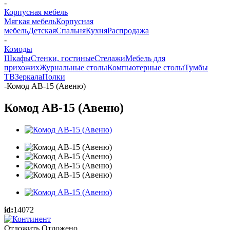
-
Корпусная мебель
Мягкая мебель
Корпусная
мебель
Детская
Спальня
Кухня
Распродажа
-
Комоды
Шкафы
Стенки, гостиные
Стелажи
Мебель для
прихожих
Журнальные столы
Компьютерные столы
Тумбы
ТВ
Зеркала
Полки
-
Комод АВ-15 (Авеню)
Комод АВ-15 (Авеню)
id:
14072
Отложить
Отложено