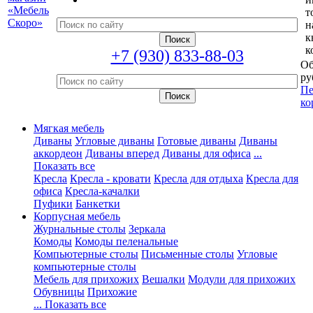
т
н
к
к
+7 (930) 833-88-03
Об
ру
Пе
ко
Мягкая мебель
Диваны
Угловые диваны
Готовые диваны
Диваны
аккордеон
Диваны вперед
Диваны для офиса
...
Показать все
Кресла
Кресла - кровати
Кресла для отдыха
Кресла для
офиса
Кресла-качалки
Пуфики
Банкетки
Корпусная мебель
Журнальные столы
Зеркала
Комоды
Комоды пеленальные
Компьютерные столы
Письменные столы
Угловые
компьютерные столы
Мебель для прихожих
Вешалки
Модули для прихожих
Обувницы
Прихожие
... Показать все