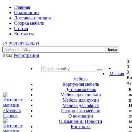
Главная
О компании
Доставка и оплата
Сборка мебели
Статьи
Контакты
+7 (930) 833-88-03
Вход
Регистрация
0
0
0
Мягкая
Ко
мебель
пу
Корпусная мебель
Детская мебель
К
Мебель для спальни
в
Мебель для кухни
п
Мебель для офиса
И
Распродажа мебели
н
О компании
о
О компании
Новости
в
Контакты
к
и