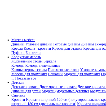
Мягкая мебель
Диваны
Угловые диваны
Готовые диваны
Диваны аккорд
Кресла
Кресла - кровати
Кресла для отдыха
Кресла для о
Пуфики
Банкетки
Корпусная мебель
Журнальные столы
Зеркала
Комоды
Комоды пеленальные
Компьютерные столы
Письменные столы
Угловые компь
Мебель для прихожих
Вешалки
Модули для прихожих
Об
... Показать все
Детская
Детские кровати
Двухъярусные кровати
Детские кровати 
Диваны для детей
Модули (модульные детские)
Модульны
Спальня
Кровати
Кровати шириной 120 см (полутороспальные кр
шириной 180 см (двуспальные кровати)
Кровати шириной