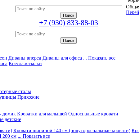
корз
Общая
Перей
+7 (930) 833-88-03
еон
Диваны вперед
Диваны для офиса
... Показать все
фиса
Кресла-качалки
ютерные столы
увницы
Прихожие
- домик
Кроватки для малышей
Односпальные кровати
е детские
овати)
Кровати шириной 140 см (полутороспальные кровати)
Кро
 200 см
... Показать все