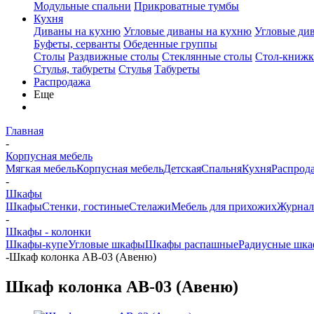
Модульные спальни
Прикроватные тумбы
Кухня
Диваны на кухню
Угловые диваны на кухню
Угловые ди
Буфеты, серванты
Обеденные группы
Столы
Раздвижные столы
Стеклянные столы
Стол-книжк
Стулья, табуреты
Стулья
Табуреты
Распродажа
Еще
Главная
-
Корпусная мебель
Мягкая мебель
Корпусная мебель
Детская
Спальня
Кухня
Распрод
-
Шкафы
Шкафы
Стенки, гостиные
Стелажи
Мебель для прихожих
Журнал
-
Шкафы - колонки
Шкафы-купе
Угловые шкафы
Шкафы распашные
Радиусные шка
-
Шкаф колонка АВ-03 (Авеню)
Шкаф колонка АВ-03 (Авеню)