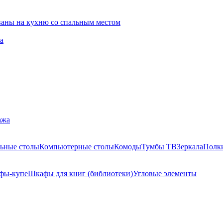
ваны на кухню со спальным местом
а
ажа
ьные столы
Компьютерные столы
Комоды
Тумбы ТВ
Зеркала
Полк
фы-купе
Шкафы для книг (библиотеки)
Угловые элементы