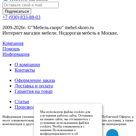
+7 (930) 833-88-03
2009-2026г. ©"Мебель-скоро" mebel-skoro.ru
Интернет магазин мебели. Недорогая мебель в Москве.
Компания
Помощь
Информация
О компании
Контакты
Оформление заказа
Доставка и оплата
Гарантия на товар
Статьи
Производители
Мы используем файлы cookies для
улучшения работы сайта. Оставаясь
Информация указанная на сайте (описания и цены), не относится к Публичной Оферте, а
на нашем сайте, вы соглашаетесь с
несет ознакомительный характер. Окончательная цена, условия и сроки доставки, а также
условиями использования файлов
комплектация и другие характеристики товаров - уточняются нашими менеджерами.
cookies. Чтобы ознакомиться с
нашими Положениями о
конфиденциальности и об