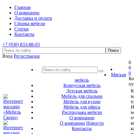
Главная
О компании
Доставка и оплата
Сборка мебели
Статьи
Контакты
+7 (930) 833-88-03
Вход
Регистрация
0
0
0
Мягкая
Ко
мебель
пу
Корпусная мебель
Детская мебель
К
Мебель для спальни
в
Мебель для кухни
п
Мебель для офиса
И
Распродажа мебели
н
О компании
о
О компании
Новости
в
Контакты
к
и