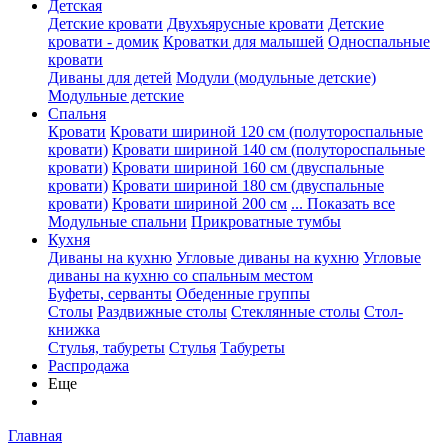
Детская
Детские кровати
Двухъярусные кровати
Детские
кровати - домик
Кроватки для малышей
Односпальные
кровати
Диваны для детей
Модули (модульные детские)
Модульные детские
Спальня
Кровати
Кровати шириной 120 см (полутороспальные
кровати)
Кровати шириной 140 см (полутороспальные
кровати)
Кровати шириной 160 см (двуспальные
кровати)
Кровати шириной 180 см (двуспальные
кровати)
Кровати шириной 200 см
... Показать все
Модульные спальни
Прикроватные тумбы
Кухня
Диваны на кухню
Угловые диваны на кухню
Угловые
диваны на кухню со спальным местом
Буфеты, серванты
Обеденные группы
Столы
Раздвижные столы
Стеклянные столы
Стол-
книжка
Стулья, табуреты
Стулья
Табуреты
Распродажа
Еще
Главная