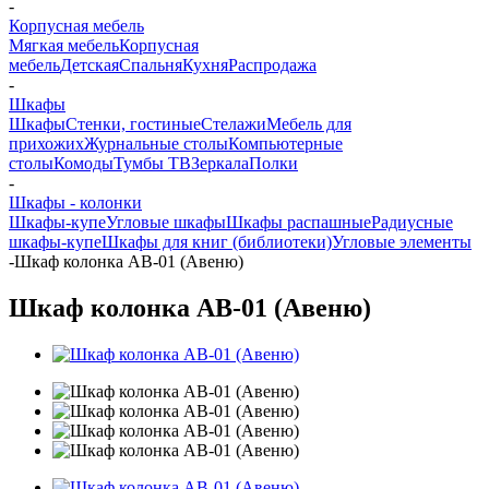
-
Корпусная мебель
Мягкая мебель
Корпусная
мебель
Детская
Спальня
Кухня
Распродажа
-
Шкафы
Шкафы
Стенки, гостиные
Стелажи
Мебель для
прихожих
Журнальные столы
Компьютерные
столы
Комоды
Тумбы ТВ
Зеркала
Полки
-
Шкафы - колонки
Шкафы-купе
Угловые шкафы
Шкафы распашные
Радиусные
шкафы-купе
Шкафы для книг (библиотеки)
Угловые элементы
-
Шкаф колонка АВ-01 (Авеню)
Шкаф колонка АВ-01 (Авеню)