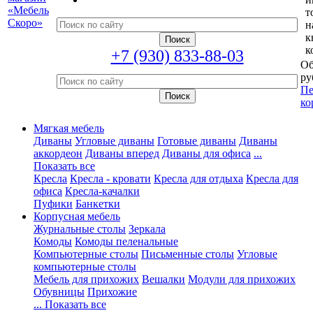
т
н
к
к
+7 (930) 833-88-03
Об
ру
Пе
ко
Мягкая мебель
Диваны
Угловые диваны
Готовые диваны
Диваны
аккордеон
Диваны вперед
Диваны для офиса
...
Показать все
Кресла
Кресла - кровати
Кресла для отдыха
Кресла для
офиса
Кресла-качалки
Пуфики
Банкетки
Корпусная мебель
Журнальные столы
Зеркала
Комоды
Комоды пеленальные
Компьютерные столы
Письменные столы
Угловые
компьютерные столы
Мебель для прихожих
Вешалки
Модули для прихожих
Обувницы
Прихожие
... Показать все