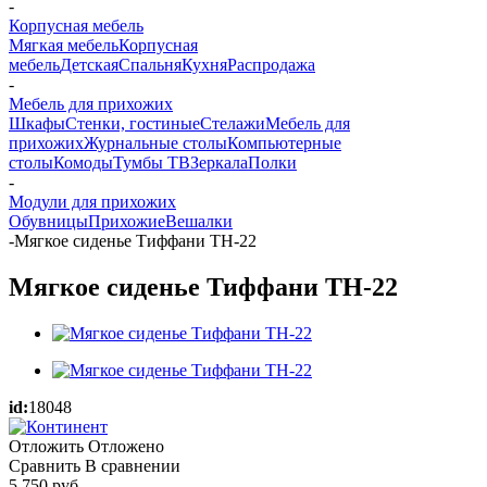
-
Корпусная мебель
Мягкая мебель
Корпусная
мебель
Детская
Спальня
Кухня
Распродажа
-
Мебель для прихожих
Шкафы
Стенки, гостиные
Стелажи
Мебель для
прихожих
Журнальные столы
Компьютерные
столы
Комоды
Тумбы ТВ
Зеркала
Полки
-
Модули для прихожих
Обувницы
Прихожие
Вешалки
-
Мягкое сиденье Тиффани ТН-22
Мягкое сиденье Тиффани ТН-22
id:
18048
Отложить
Отложено
Сравнить
В сравнении
5 750
руб.