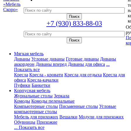
т
н
к
к
+7 (930) 833-88-03
Об
ру
Пе
ко
Мягкая мебель
Диваны
Угловые диваны
Готовые диваны
Диваны
аккордеон
Диваны вперед
Диваны для офиса
...
Показать все
Кресла
Кресла - кровати
Кресла для отдыха
Кресла для
офиса
Кресла-качалки
Пуфики
Банкетки
Корпусная мебель
Журнальные столы
Зеркала
Комоды
Комоды пеленальные
Компьютерные столы
Письменные столы
Угловые
компьютерные столы
Мебель для прихожих
Вешалки
Модули для прихожих
Обувницы
Прихожие
... Показать все