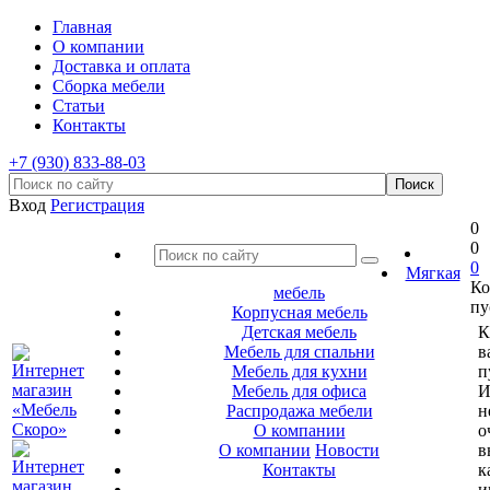
Главная
О компании
Доставка и оплата
Сборка мебели
Статьи
Контакты
+7 (930) 833-88-03
Вход
Регистрация
0
0
0
Мягкая
Ко
мебель
пу
Корпусная мебель
Детская мебель
К
Мебель для спальни
в
Мебель для кухни
п
Мебель для офиса
И
Распродажа мебели
н
О компании
о
О компании
Новости
в
Контакты
к
и