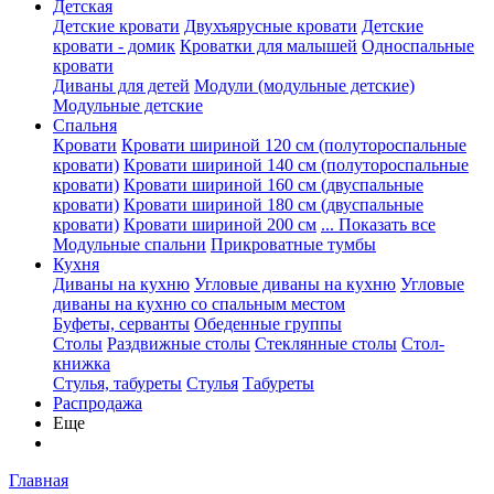
Детская
Детские кровати
Двухъярусные кровати
Детские
кровати - домик
Кроватки для малышей
Односпальные
кровати
Диваны для детей
Модули (модульные детские)
Модульные детские
Спальня
Кровати
Кровати шириной 120 см (полутороспальные
кровати)
Кровати шириной 140 см (полутороспальные
кровати)
Кровати шириной 160 см (двуспальные
кровати)
Кровати шириной 180 см (двуспальные
кровати)
Кровати шириной 200 см
... Показать все
Модульные спальни
Прикроватные тумбы
Кухня
Диваны на кухню
Угловые диваны на кухню
Угловые
диваны на кухню со спальным местом
Буфеты, серванты
Обеденные группы
Столы
Раздвижные столы
Стеклянные столы
Стол-
книжка
Стулья, табуреты
Стулья
Табуреты
Распродажа
Еще
Главная