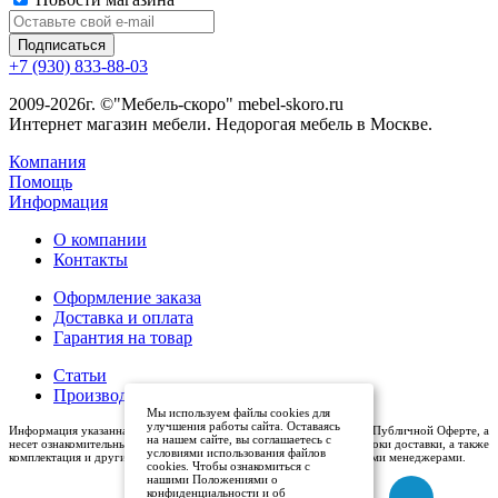
+7 (930) 833-88-03
2009-2026г. ©"Мебель-скоро" mebel-skoro.ru
Интернет магазин мебели. Недорогая мебель в Москве.
Компания
Помощь
Информация
О компании
Контакты
Оформление заказа
Доставка и оплата
Гарантия на товар
Статьи
Производители
Мы используем файлы cookies для
улучшения работы сайта. Оставаясь
Информация указанная на сайте (описания и цены), не относится к Публичной Оферте, а
на нашем сайте, вы соглашаетесь с
несет ознакомительный характер. Окончательная цена, условия и сроки доставки, а также
условиями использования файлов
комплектация и другие характеристики товаров - уточняются нашими менеджерами.
cookies. Чтобы ознакомиться с
нашими Положениями о
конфиденциальности и об