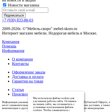
на новости и акции
Новости магазина
+7 (930) 833-88-03
2009-2026г. ©"Мебель-скоро" mebel-skoro.ru
Интернет магазин мебели. Недорогая мебель в Москве.
Компания
Помощь
Информация
О компании
Контакты
Оформление заказа
Доставка и оплата
Гарантия на товар
Статьи
Производители
Мы используем файлы cookies для
улучшения работы сайта. Оставаясь
Информация указанная на сайте (описания и цены), не относится к Публичной Оферте, а
на нашем сайте, вы соглашаетесь с
несет ознакомительный характер. Окончательная цена, условия и сроки доставки, а также
условиями использования файлов
комплектация и другие характеристики товаров - уточняются нашими менеджерами.
cookies. Чтобы ознакомиться с