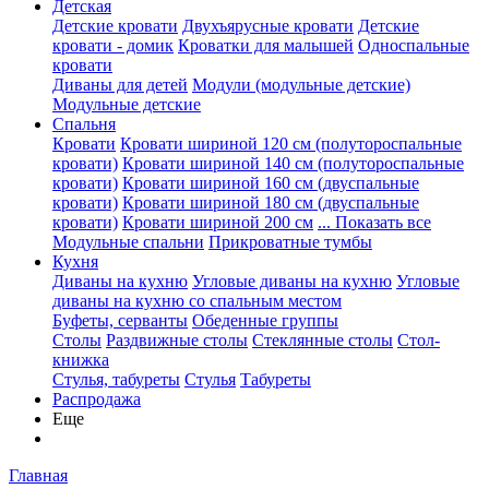
Детская
Детские кровати
Двухъярусные кровати
Детские
кровати - домик
Кроватки для малышей
Односпальные
кровати
Диваны для детей
Модули (модульные детские)
Модульные детские
Спальня
Кровати
Кровати шириной 120 см (полутороспальные
кровати)
Кровати шириной 140 см (полутороспальные
кровати)
Кровати шириной 160 см (двуспальные
кровати)
Кровати шириной 180 см (двуспальные
кровати)
Кровати шириной 200 см
... Показать все
Модульные спальни
Прикроватные тумбы
Кухня
Диваны на кухню
Угловые диваны на кухню
Угловые
диваны на кухню со спальным местом
Буфеты, серванты
Обеденные группы
Столы
Раздвижные столы
Стеклянные столы
Стол-
книжка
Стулья, табуреты
Стулья
Табуреты
Распродажа
Еще
Главная