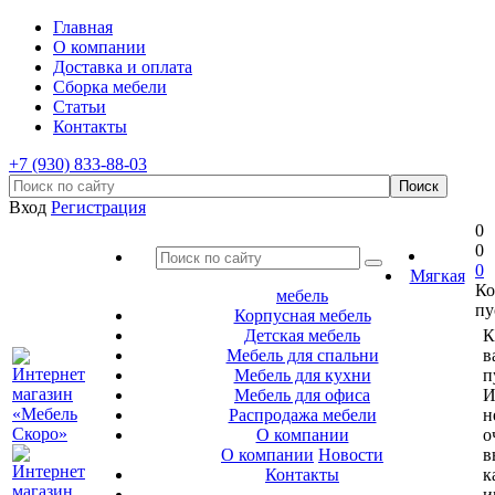
Главная
О компании
Доставка и оплата
Сборка мебели
Статьи
Контакты
+7 (930) 833-88-03
Вход
Регистрация
0
0
0
Мягкая
Ко
мебель
пу
Корпусная мебель
Детская мебель
К
Мебель для спальни
в
Мебель для кухни
п
Мебель для офиса
И
Распродажа мебели
н
О компании
о
О компании
Новости
в
Контакты
к
и