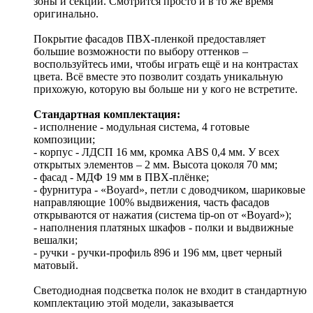
зоны и секции. Смотрится просто и в то же время
оригинально.
Покрытие фасадов ПВХ-пленкой предоставляет
большие возможности по выбору оттенков –
воспользуйтесь ими, чтобы играть ещё и на контрастах
цвета. Всё вместе это позволит создать уникальную
прихожую, которую вы больше ни у кого не встретите.
Стандартная комплектация:
- исполнение - модульная система, 4 готовые
композиции;
- корпус - ЛДСП 16 мм, кромка ABS 0,4 мм. У всех
открытых элементов – 2 мм. Высота цоколя 70 мм;
- фасад - МДФ 19 мм в ПВХ-плёнке;
- фурнитура - «Boyard», петли с доводчиком, шариковые
направляющие 100% выдвижения, часть фасадов
открываются от нажатия (система tip-on от «Boyard»);
- наполнения платяных шкафов - полки и выдвижные
вешалки;
- ручки - ручки-профиль 896 и 196 мм, цвет черный
матовый.
Светодиодная подсветка полок не входит в стандартную
комплектацию этой модели, заказывается