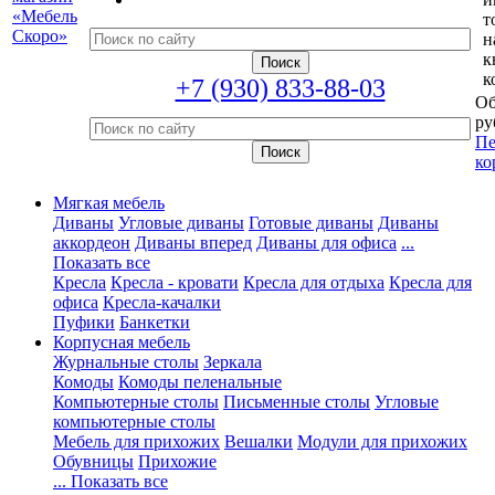
т
н
к
к
+7 (930) 833-88-03
Об
ру
Пе
ко
Мягкая мебель
Диваны
Угловые диваны
Готовые диваны
Диваны
аккордеон
Диваны вперед
Диваны для офиса
...
Показать все
Кресла
Кресла - кровати
Кресла для отдыха
Кресла для
офиса
Кресла-качалки
Пуфики
Банкетки
Корпусная мебель
Журнальные столы
Зеркала
Комоды
Комоды пеленальные
Компьютерные столы
Письменные столы
Угловые
компьютерные столы
Мебель для прихожих
Вешалки
Модули для прихожих
Обувницы
Прихожие
... Показать все