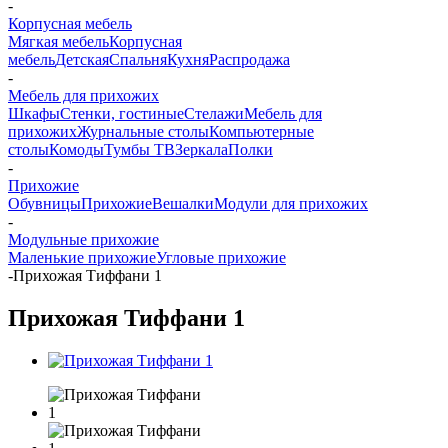
-
Корпусная мебель
Мягкая мебель
Корпусная
мебель
Детская
Спальня
Кухня
Распродажа
-
Мебель для прихожих
Шкафы
Стенки, гостиные
Стелажи
Мебель для
прихожих
Журнальные столы
Компьютерные
столы
Комоды
Тумбы ТВ
Зеркала
Полки
-
Прихожие
Обувницы
Прихожие
Вешалки
Модули для прихожих
-
Модульные прихожие
Маленькие прихожие
Угловые прихожие
-
Прихожая Тиффани 1
Прихожая Тиффани 1