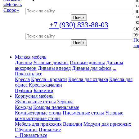
т
н
к
к
+7 (930) 833-88-03
Об
ру
Пе
ко
Мягкая мебель
Диваны
Угловые диваны
Готовые диваны
Диваны
аккордеон
Диваны вперед
Диваны для офиса
...
Показать все
Кресла
Кресла - кровати
Кресла для отдыха
Кресла для
офиса
Кресла-качалки
Пуфики
Банкетки
Корпусная мебель
Журнальные столы
Зеркала
Комоды
Комоды пеленальные
Компьютерные столы
Письменные столы
Угловые
компьютерные столы
Мебель для прихожих
Вешалки
Модули для прихожих
Обувницы
Прихожие
... Показать все