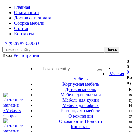
Главная
О компании
Доставка и оплата
Сборка мебели
Статьи
Контакты
+7 (930) 833-88-03
Вход
Регистрация
0
0
0
Мягкая
Ко
мебель
пу
Корпусная мебель
Детская мебель
К
Мебель для спальни
в
Мебель для кухни
п
Мебель для офиса
И
Распродажа мебели
н
О компании
о
О компании
Новости
в
Контакты
к
и