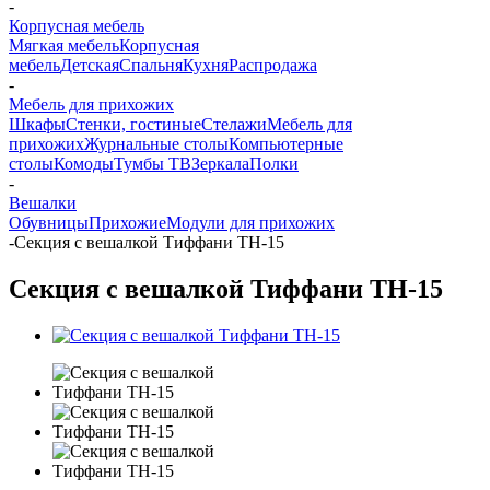
-
Корпусная мебель
Мягкая мебель
Корпусная
мебель
Детская
Спальня
Кухня
Распродажа
-
Мебель для прихожих
Шкафы
Стенки, гостиные
Стелажи
Мебель для
прихожих
Журнальные столы
Компьютерные
столы
Комоды
Тумбы ТВ
Зеркала
Полки
-
Вешалки
Обувницы
Прихожие
Модули для прихожих
-
Секция с вешалкой Тиффани ТН-15
Секция с вешалкой Тиффани ТН-15