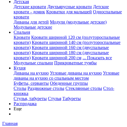
Детская
Детские кровати
Двухъярусные кровати
Детские
кровати - домик
Кроватки для малышей
Односпальные
кровати
Диваны для детей
Модули (модульные детские)
Модульные детские
Спальня
Кровати
Кровати шириной 120 см (полутороспальные
кровати)
Кровати шириной 140 см (полутороспальные
кровати)
Кровати шириной 160 см (двуспальные
кровати)
Кровати шириной 180 см (двуспальные
кровати)
Кровати шириной 200 см
... Показать все
Модульные спальни
Прикроватные тумбы
Кухня
Диваны на кухню
Угловые диваны на кухню
Угловые
диваны на кухню со спальным местом
Буфеты, серванты
Обеденные группы
Столы
Раздвижные столы
Стеклянные столы
Стол-
книжка
Стулья, табуреты
Стулья
Табуреты
Распродажа
Еще
Главная