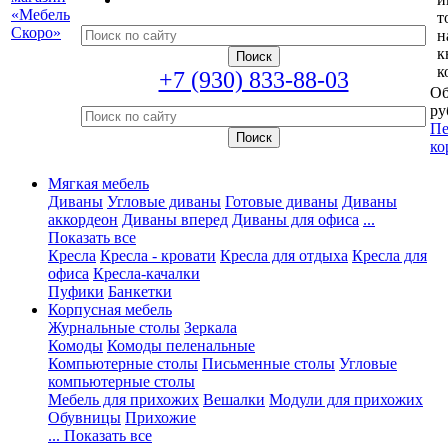
т
н
к
к
+7 (930) 833-88-03
Об
ру
Пе
ко
Мягкая мебель
Диваны
Угловые диваны
Готовые диваны
Диваны
аккордеон
Диваны вперед
Диваны для офиса
...
Показать все
Кресла
Кресла - кровати
Кресла для отдыха
Кресла для
офиса
Кресла-качалки
Пуфики
Банкетки
Корпусная мебель
Журнальные столы
Зеркала
Комоды
Комоды пеленальные
Компьютерные столы
Письменные столы
Угловые
компьютерные столы
Мебель для прихожих
Вешалки
Модули для прихожих
Обувницы
Прихожие
... Показать все