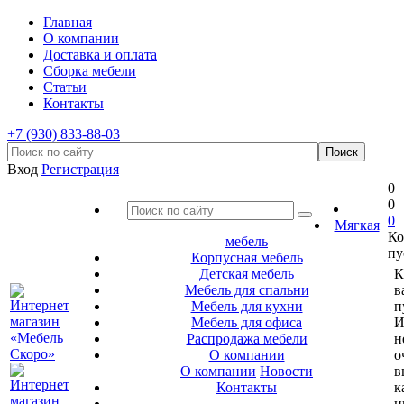
Главная
О компании
Доставка и оплата
Сборка мебели
Статьи
Контакты
+7 (930) 833-88-03
Вход
Регистрация
0
0
0
Мягкая
Ко
мебель
пу
Корпусная мебель
Детская мебель
К
Мебель для спальни
в
Мебель для кухни
п
Мебель для офиса
И
Распродажа мебели
н
О компании
о
О компании
Новости
в
Контакты
к
и