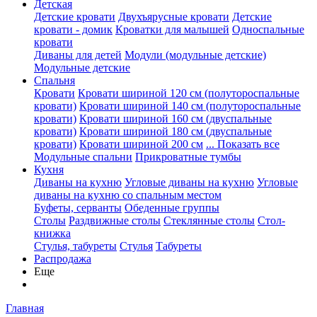
Детская
Детские кровати
Двухъярусные кровати
Детские
кровати - домик
Кроватки для малышей
Односпальные
кровати
Диваны для детей
Модули (модульные детские)
Модульные детские
Спальня
Кровати
Кровати шириной 120 см (полутороспальные
кровати)
Кровати шириной 140 см (полутороспальные
кровати)
Кровати шириной 160 см (двуспальные
кровати)
Кровати шириной 180 см (двуспальные
кровати)
Кровати шириной 200 см
... Показать все
Модульные спальни
Прикроватные тумбы
Кухня
Диваны на кухню
Угловые диваны на кухню
Угловые
диваны на кухню со спальным местом
Буфеты, серванты
Обеденные группы
Столы
Раздвижные столы
Стеклянные столы
Стол-
книжка
Стулья, табуреты
Стулья
Табуреты
Распродажа
Еще
Главная