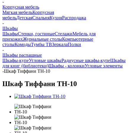
-
Корпусная мебель
Мягкая мебель
Корпусная
мебель
Детская
Спальня
Кухня
Распродажа
-
Шкафы
Шкафы
Стенки, гостиные
Стелажи
Мебель для
прихожих
Журнальные столы
Компьютерные
столы
Комоды
Тумбы ТВ
Зеркала
Полки
-
Шкафы распашные
Шкафы-купе
Угловые шкафы
Радиусные шкафы-купе
Шкафы
для книг (библиотеки)
Шкафы - колонки
Угловые элементы
-
Шкаф Тиффани ТН-10
Шкаф Тиффани ТН-10